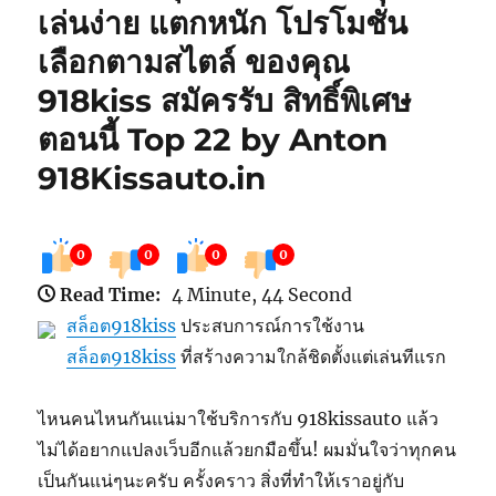
เล่นง่าย แตกหนัก โปรโมชั่น
เลือกตามสไตล์ ของคุณ
918kiss สมัครรับ สิทธิ์พิเศษ
ตอนนี้ Top 22 by Anton
918Kissauto.in
0
0
0
0
Read Time:
4 Minute, 44 Second
สล็อต918kiss
ประสบการณ์การใช้งาน
สล็อต918kiss
ที่สร้างความใกล้ชิดตั้งแต่เล่นทีแรก
ไหนคนไหนกันแน่มาใช้บริการกับ 918kissauto แล้ว
ไม่ได้อยากแปลงเว็บอีกแล้วยกมือขึ้น! ผมมั่นใจว่าทุกคน
เป็นกันแน่ๆนะครับ ครั้งคราว สิ่งที่ทำให้เราอยู่กับ