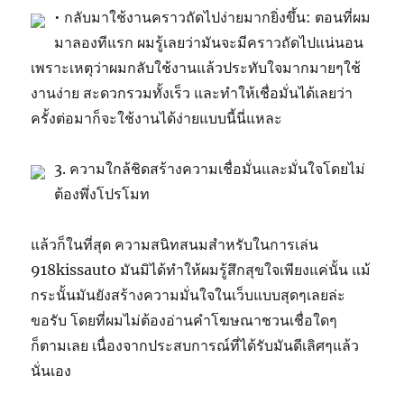
• กลับมาใช้งานคราวถัดไปง่ายมากยิ่งขึ้น: ตอนที่ผม
มาลองทีแรก ผมรู้เลยว่ามันจะมีคราวถัดไปแน่นอน
เพราะเหตุว่าผมกลับใช้งานแล้วประทับใจมากมายๆใช้
งานง่าย สะดวกรวมทั้งเร็ว และทำให้เชื่อมั่นได้เลยว่า
ครั้งต่อมาก็จะใช้งานได้ง่ายแบบนี้นี่แหละ
3. ความใกล้ชิดสร้างความเชื่อมั่นและมั่นใจโดยไม่
ต้องพึ่งโปรโมท
แล้วก็ในที่สุด ความสนิทสนมสำหรับในการเล่น
918kissauto มันมิได้ทำให้ผมรู้สึกสุขใจเพียงแค่นั้น แม้
กระนั้นมันยังสร้างความมั่นใจในเว็บแบบสุดๆเลยล่ะ
ขอรับ โดยที่ผมไม่ต้องอ่านคำโฆษณาชวนเชื่อใดๆ
ก็ตามเลย เนื่องจากประสบการณ์ที่ได้รับมันดีเลิศๆแล้ว
นั่นเอง