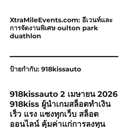
XtraMileEvents.com: อีเวนท์และ
การจัดงานพิเศษ oulton park
duathlon
ป้ายกำกับ:
918kissauto
918kissauto 2 เมษายน 2026
918kiss ผู้นำเกมสล็อตทำเงิน
เร็ว แรง แซงทุกเว็บ สล็อต
ออนไลน์ คุ้มค่าแก่การลงทุน