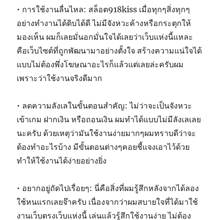
• การใช้งานลื่นไหล: สล็อต918kiss เมื่อทุกๆสิ่งทุกๆ
อย่างทำงานได้ดิบได้ดี ไม่มีจังหวะค้างหรือกระตุกให้
มองเห็น ผมก็เลยมั่นอกมั่นใจได้เลยว่าเว็บแห่งนี้แหละ
คือเว็บไซต์ที่ถูกพัฒนามาอย่างตั้งใจ สร้างความแน่ใจได้
แบบไม่ต้องพึ่งโฆษณาอะไรก็แล้วแต่เลยล่ะครับผม
เพราะว่าใช้งานจริงดีมาก
• ลดความลังเลในขั้นตอนสำคัญ: ไม่ว่าจะเป็นจังหวะ
เข้าเกม ฝากเงิน หรือถอนเงิน ผมทำได้แบบไม่มีลังเลเลย
นะครับ ด้วยเหตุว่ามันใช้งานง่ายมากๆผมทราบดีว่าจะ
ต้องทำอะไรบ้าง มีขั้นตอนต่างๆคอยชี้แจงเอาไว้ด้วย
ทำให้ใช้งานได้ง่ายอย่างยิ่ง
• อยากอยู่ถัดไปเรื่อยๆ: นี่คือสิ่งที่ผมรู้สึกหลังจากได้ลอง
ใช้หนแรกเลยจ๊าครับ เนื่องจากว่าผมสบายใจที่ได้มาใช้
งานเว็บตรงเว็บแห่งนี้ เล่นแล้วรู้สึกใช้งานง่าย ไม่ต้อง