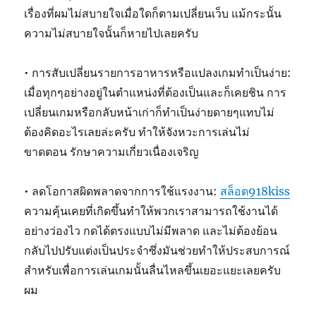
เรื่องที่ผมไม่สบายใจเมื่อใดก็ตามเปลี่ยนเว็บ แม้กระนั้น
ความไม่สบายใจนั้นก็หายไปเลยครับ
• การสับเปลี่ยนรายการอาหารหรือแปลงเกมทำเป็นง่าย:
เมื่อทุกๆอย่างอยู่ในตำแหน่งที่ต้องเป็นและก็เคยชิน การ
เปลี่ยนเกมหรือกลับหน้าเก่าก็ทำเป็นง่ายดายๆแทบไม่
ต้องคิดอะไรเลยล่ะครับ ทำให้จังหวะการเล่นไม่
ขาดตอน รักษาความเกี่ยวเนื่องเจริญ
• ลดโอกาสผิดพลาดจากการใช้แรงงาน:
สล็อต918kiss
ความคุ้นเคยที่เกิดขึ้นทำให้พวกเราสามารถใช้งานได้
อย่างว่องไว กดได้ตรงแบบไม่มีพลาด และไม่ต้องย้อน
กลับไปปรับแต่งเป็นประจำซึ่งมันช่วยทำให้ประสบการณ์
สำหรับเพื่อการเล่นเกมนั้นลื่นไหลขึ้นเยอะแยะเลยครับ
ผม