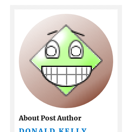
About Post Author
DONALD KELLY