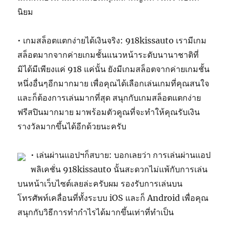
นิยม
• เกมสล็อตแตกง่ายได้เงินจริง: 918kissauto เรามีเกม
สล็อตมากจากค่ายเกมชั้นแนวหน้าระดับนานาชาติที่
มิได้มีเพียงแค่ 918 แค่นั้น ยังมีเกมสล็อตจากค่ายเกมชั้น
หนึ่งอื่นๆอีกมากมาย เพื่อคุณได้เลือกเล่นเกมที่คุณสนใจ
และก็ต้องการเล่นมากที่สุด สนุกกับเกมสล็อตแตกง่าย
ฟรีสปินมากมาย มาพร้อมตัวคูณที่จะทำให้คุณรับเงิน
รางวัลมากขึ้นได้อีกด้วยนะครับ
• เล่นผ่านแอปฯก็สบาย: บอกเลยว่า การเล่นผ่านแอป
พลิเคชั่น 918kissauto นั้นสะดวกไม่แพ้กับการเล่น
บนหน้าเว็บไซต์เลยล่ะครับผม รองรับการเล่นบน
โทรศัพท์เคลื่อนที่ทั้งระบบ iOS และก็ Android เพื่อคุณ
สนุกกับวิธีการทำกำไรได้มากขึ้นเท่าที่ทำเป็น