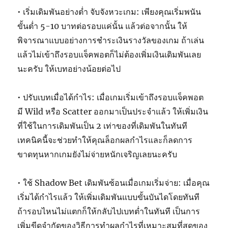
• เริ่มเดิมพันอย่างต่ำ จับจังหวะเกม: เพียงคุณเริ่มพนัน
ขั้นต่ำ 5-10 บาทต่อรอบแค่นั้น แล้วต่อจากนั้น ให้
พิจารณาแบบอย่างการชำระเงินรางวัลของเกม ถ้าเล่น
แล้วไม่เข้าถึงรอบแจ็คพอตก็ไม่ต้องเพิ่มเงินเดิมพันเลย
นะครับ ให้เบทอย่างน้อยต่อไป
• ปรับเบทเมื่อได้กำไร: เมื่อเกมเริ่มเข้าถึงรอบแจ็คพอต
มี Wild หรือ Scatter ออกมาเป็นประจำแล้ว ให้เพิ่มเงิน
ที่ใช้ในการเดิมพันเป็น 2 เท่าของที่เดิมพันในทันที
เทคนิคนี้จะช่วยทำให้คุณล็อกผลกำไรและก็ลดการ
ขาดทุนหากเกมยังไม่จ่ายหนักเจริญเลยนะครับ
• ใช้ Shadow Bet เดิมพันซ้อนเมื่อเกมเริ่มจ่าย: เมื่อคุณ
เริ่มได้กำไรแล้ว ให้เพิ่มเดิมพันแบบขั้นบันไดโดยทันที
ถ้ารอบไหนไม่แตกก็ให้กลับไปเบทต่ำในทันที เป็นการ
เพิ่มขีดจำกัดของวิธีการทำผลกำไรที่เหมาะสมที่สุดของ