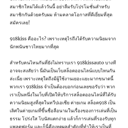
สมาชิกใหม่ได้แล้ววันนี้ อย่าลืมรับโปรโมชั่นสำหรับ
สมาชิกกันด้วยครับผม ห้ามคลาดโอกาสที่ดีเยี่ยมที่สุด
สมัครเลย!
918kiss คืออะไร? เพราะเหตุไรถึงได้รับความนิยมจาก
นักพนันชาวไทยมากที่สุด
สำหรับคนไหนกันที่ยังไม่ทราบเรา 918kissauto บางที
อาจจะสงสัยว่า นี่มันเป็นเว็บสล็อตออนไลน์แบบไหนกัน
ล่ะเนี่ย เพราะเหตุใดถึงมีผู้ใช้งานเยอะแยะมากขนาดนี้
พวกเรา 918kiss จำเป็นต้องบอกก่อนเลยขอรับว่า พวก
เราเป็นหนึ่งในเว็บที่เปิดให้บริการสล็อตออนไลน์ที่ได้รับ
ความนิยมสูงที่สุดในทวีปเอเชีย ค่ายเกม สล็อต918 เป็น
เลิศในค่ายเกมที่ขึ้นชื่อลือนามในเรื่องของการเล่นที่เป็น
ธรรม โปร่งใส โบนัสแตกง่าย แล้วก็การเล่นที่รองรับทุก
แพลตฟอร์ม และก็นี่คือเหตุผลสำคัญที่ทำให้เราเป็นที่