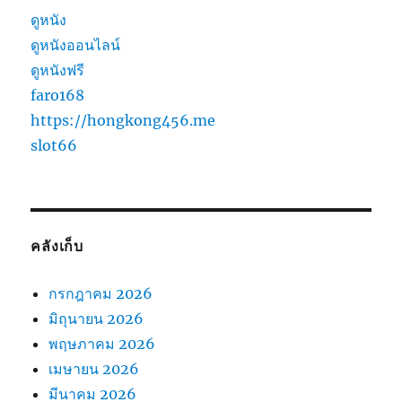
ดูหนัง
ดูหนังออนไลน์
ดูหนังฟรี
faro168
https://hongkong456.me
slot66
คลังเก็บ
กรกฎาคม 2026
มิถุนายน 2026
พฤษภาคม 2026
เมษายน 2026
มีนาคม 2026