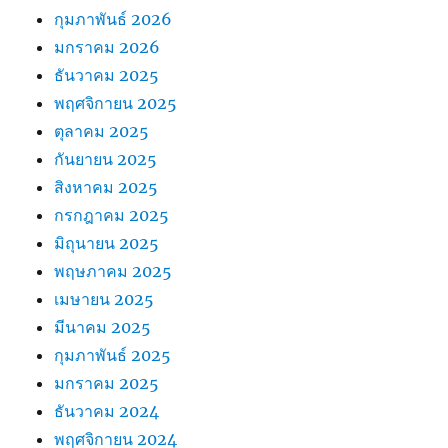
กุมภาพันธ์ 2026
มกราคม 2026
ธันวาคม 2025
พฤศจิกายน 2025
ตุลาคม 2025
กันยายน 2025
สิงหาคม 2025
กรกฎาคม 2025
มิถุนายน 2025
พฤษภาคม 2025
เมษายน 2025
มีนาคม 2025
กุมภาพันธ์ 2025
มกราคม 2025
ธันวาคม 2024
พฤศจิกายน 2024