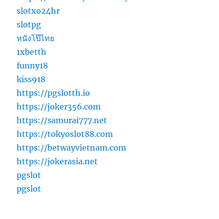
slotxo24hr
slotpg
หนังโป๊ไทย
1xbetth
funny18
kiss918
https://pgslotth.io
https://joker356.com
https://samurai777.net
https://tokyoslot88.com
https://betwayvietnam.com
https://jokerasia.net
pgslot
pgslot