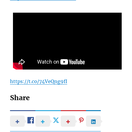
https://t.co/74VeQng9fI
Share