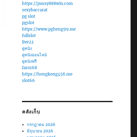
https://pussy888win.com
sexybaccarat
pg slot
pgslot
https://www.pgheng99.me
fullslot
live22
ดูหนัง
ดูหนังออนไลน์
ดูหนังฟรี
faro168
https://hongkong456.me
slot66
คลังเก็บ
กรกฎาคม 2026
มิถุนายน 2026