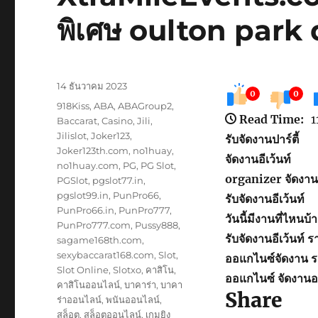
พิเศษ oulton park
เขียน
14 ธันวาคม 2023
0
0
เมื่อ
หมวด
918Kiss
,
ABA
,
ABAGroup2
,
Read Time:
1
หมู่
Baccarat
,
Casino
,
Jili
,
Jilislot
,
Joker123
,
รับจัดงานปาร์ตี้
Joker123th.com
,
no1huay
,
จัดงานอีเว้นท์
no1huay.com
,
PG
,
PG Slot
,
organizer จัดงานเ
PGSlot
,
pgslot77.in
,
pgslot99.in
,
PunPro66
,
รับจัดงานอีเว้นท์
PunPro66.in
,
PunPro777
,
วันนี้มีงานที่ไหนบ้
PunPro777.com
,
Pussy888
,
รับจัดงานอีเว้นท์ 
sagame168th.com
,
sexybaccarat168.com
,
Slot
,
ออแกไนซ์จัดงาน 
Slot Online
,
Slotxo
,
คาสิโน
,
ออแกไนซ์ จัดงานอ
คาสิโนออนไลน์
,
บาคาร่า
,
บาคา
Share
ร่าออนไลน์
,
พนันออนไลน์
,
สล็อต
,
สล็อตออนไลน์
,
เกมยิง