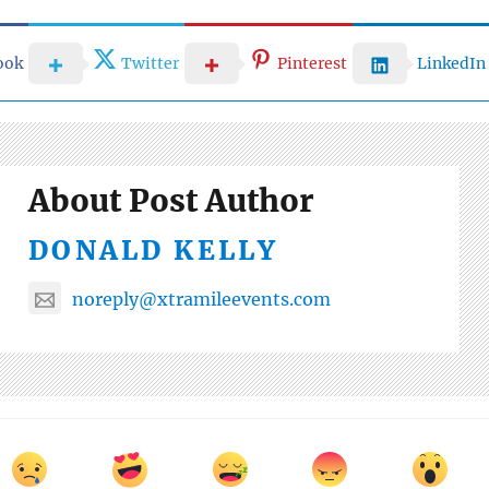
ook
Twitter
Pinterest
LinkedIn
About Post Author
DONALD KELLY
noreply@xtramileevents.com