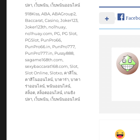
ปลา
,
เว็บพนัน
,
เว็บพนันออนไลน์
ป้าย
918Kiss
,
ABA
,
ABAGroup2
,
Faceb
กำกับ
Baccarat
,
Casino
,
Joker123
,
Joker123th
,
no1huay
,
no1huay.com
,
PG
,
PG Slot
,
PGSlot
,
PunPro66
,
PunPro66.in
,
PunPro777
,
PunPro777.in
,
Pussy888
,
sagame168th.com
,
sexybaccarat168.com
,
Slot
,
Slot Online
,
Slotxo
,
คาสิโน
,
คาสิโนออนไลน์
,
บาคาร่า
,
บาคา
ร่าออนไลน์
,
พนันออนไลน์
,
สล็อต
,
สล็อตออนไลน์
,
เกมยิง
ปลา
,
เว็บพนัน
,
เว็บพนันออนไลน์