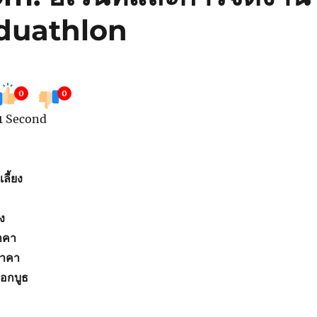
 duathlon
0
0
1 Second
ลี้ยง
าง
ราคา
ราคา
อกบูธ