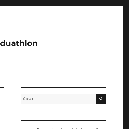
k duathlon
ค้นหา
ค้นหา: