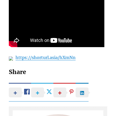
https://shorturl.asia/hXmNn
Share