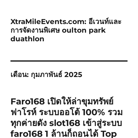
XtraMileEvents.com: อีเวนท์และ
การจัดงานพิเศษ oulton park
duathlon
เดือน:
กุมภาพันธ์ 2025
Faro168 เปิดให้ล่าขุมทรัพย์
ฟาโรห์ ระบบออโต้ 100% รวม
ทุกค่ายดัง slot168 เข้าสู่ระบบ
faro168 1 ล้านก็ถอนได้ Top