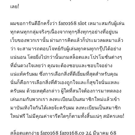
เลย!
ผมขอการันตีอีกครั้งว่า faro168 slot เหมาะสมกับผู้เล่น
ทุกคนทุกกลุ่มจริงๆเนื่องจากทุกๆสิ่งทุกๆอย่างที่อยู่บน
เว็บของพวกเรานั้น ผ่านการคิดแล้วก็ประมวลผลมาแล้ว
ว่า จะสามารถตอบโจทย์กับผู้เล่นทุกคนทุกกรุ๊ปได้อย่าง
แน่นอน โดยยิ่งไปกว่านั้นเกมสล็อตและโปรโมชั่นต่างๆ
ที่มั่นดวงใจเลยว่า คุณจะต้องชอบและชอบใจอย่าง
แน่แท้ครับผม ซึ่งการเลือกสิ่งที่ดีเยี่ยมที่สุดสำหรับคุณ
นั่นก็คือการเลือกสิ่งที่ตัวเองถูกใจและก็สุขใจนั่นแหละ
ครับผม ด้วยเหตุดังกล่าว ผู้ใดที่สนใจต้องการมาทดลอง
เล่นเกมกับพวกเรา ลงทะเบียนเป็นสมาชิกใหม่แล้วเข้า
มาบันเทิงใจกันได้เลยจ้ะครับผม ลงทะเบียนเป็นสมาชิก
ใหม่ฟรี ไม่มีคุณค่าจารีตใดๆก็ตามทั้งสิ้นแน่ๆ สมัครเลย!
สล็อตแตกง่าย faro168 faro168.co 24 มีนาคม 68