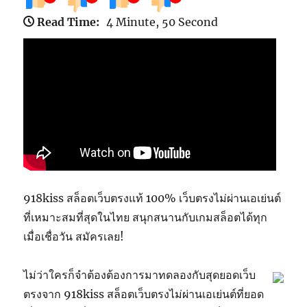
Read Time:
4 Minute, 50 Second
918kiss สล็อตเว็บตรงแท้ 100% เว็บตรงไม่ผ่านเอเย่นต์
ที่เหมาะสมที่สุดในไทย สนุกสนานกับเกมสล็อตได้ทุก
เมื่อเชื่อวัน สมัครเลย!
ไม่ว่าใครก็จำต้องต้องการมาทดลองกับสุดยอดเว็บ
ตรงจาก 918kiss สล็อตเว็บตรงไม่ผ่านเอเย่นต์ที่ยอด