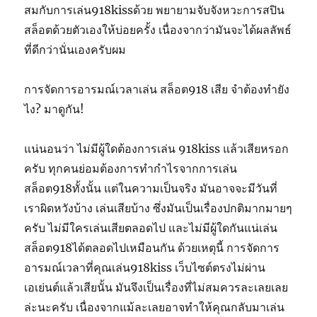
สมกับการเล่น918kissด้วย พยายามจับจังหวะการสปิน
สล็อตด้วยตัวเองให้บ่อยครั้ง เนื่องจากว่ามันจะได้ผลลัพธ์
ที่ดีกว่านั่นเองครับผม
การจัดการอารมณ์เวลาเล่น สล็อต918 เสีย จำต้องทำยัง
ไง? มาดูกัน!
แน่นอนว่า ไม่มีผู้ใดต้องการเล่น 918kiss แล้วเสียหรอก
ครับ ทุกคนย่อมต้องการทำกำไรจากการเล่น
สล็อต918ทั้งนั้น แต่ในความเป็นจริง มันอาจจะมีวันที่
เราผิดหวังบ้าง เล่นเสียบ้าง ซึ่งมันเป็นเรื่องปกติมากมายๆ
ครับ ไม่มีใครเล่นเสียตลอดไป และไม่มีผู้ใดกันแน่เล่น
สล็อต918ได้ตลอดไปเหมือนกัน ด้วยเหตุนี้ การจัดการ
อารมณ์เวลาที่คุณเล่น918kiss เว็บไซต์ตรงไม่ผ่าน
เอเย่นต์แล้วเสียนั้น มันจึงเป็นเรื่องที่ไม่สมควรละเลยเลย
ล่ะนะครับ เนื่องจากแม้ละเลยอาจทำให้คุณกลับมาเล่น