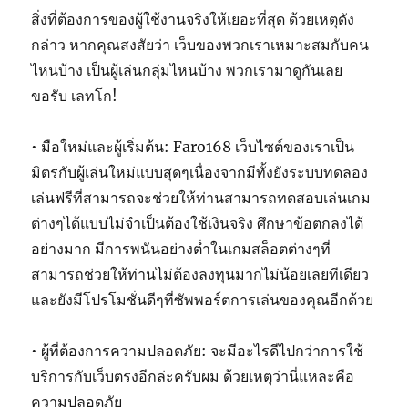
สิ่งที่ต้องการของผู้ใช้งานจริงให้เยอะที่สุด ด้วยเหตุดัง
กล่าว หากคุณสงสัยว่า เว็บของพวกเราเหมาะสมกับคน
ไหนบ้าง เป็นผู้เล่นกลุ่มไหนบ้าง พวกเรามาดูกันเลย
ขอรับ เลทโก!
• มือใหม่และผู้เริ่มต้น: Faro168 เว็บไซต์ของเราเป็น
มิตรกับผู้เล่นใหม่แบบสุดๆเนื่องจากมีทั้งยังระบบทดลอง
เล่นฟรีที่สามารถจะช่วยให้ท่านสามารถทดสอบเล่นเกม
ต่างๆได้แบบไม่จำเป็นต้องใช้เงินจริง ศึกษาข้อตกลงได้
อย่างมาก มีการพนันอย่างต่ำในเกมสล็อตต่างๆที่
สามารถช่วยให้ท่านไม่ต้องลงทุนมากไม่น้อยเลยทีเดียว
และยังมีโปรโมชั่นดีๆที่ซัพพอร์ตการเล่นของคุณอีกด้วย
• ผู้ที่ต้องการความปลอดภัย: จะมีอะไรดีไปกว่าการใช้
บริการกับเว็บตรงอีกล่ะครับผม ด้วยเหตุว่านี่แหละคือ
ความปลอดภัย