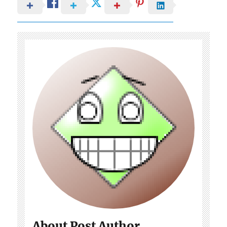
About Post Author