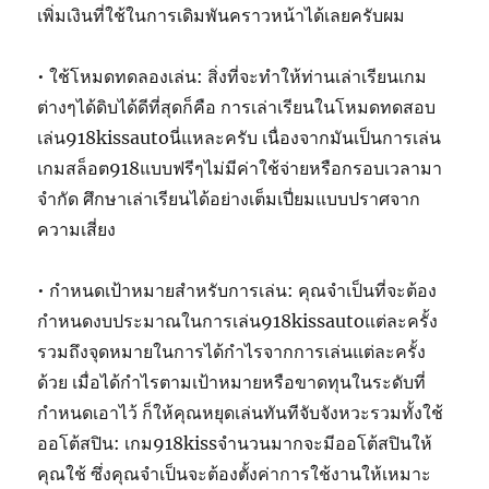
เพิ่มเงินที่ใช้ในการเดิมพันคราวหน้าได้เลยครับผม
• ใช้โหมดทดลองเล่น: สิ่งที่จะทำให้ท่านเล่าเรียนเกม
ต่างๆได้ดิบได้ดีที่สุดก็คือ การเล่าเรียนในโหมดทดสอบ
เล่น918kissautoนี่แหละครับ เนื่องจากมันเป็นการเล่น
เกมสล็อต918แบบฟรีๆไม่มีค่าใช้จ่ายหรือกรอบเวลามา
จำกัด ศึกษาเล่าเรียนได้อย่างเต็มเปี่ยมแบบปราศจาก
ความเสี่ยง
• กำหนดเป้าหมายสำหรับการเล่น: คุณจำเป็นที่จะต้อง
กำหนดงบประมาณในการเล่น918kissautoแต่ละครั้ง
รวมถึงจุดหมายในการได้กำไรจากการเล่นแต่ละครั้ง
ด้วย เมื่อได้กำไรตามเป้าหมายหรือขาดทุนในระดับที่
กำหนดเอาไว้ ก็ให้คุณหยุดเล่นทันทีจับจังหวะรวมทั้งใช้
ออโต้สปิน: เกม918kissจำนวนมากจะมีออโต้สปินให้
คุณใช้ ซึ่งคุณจำเป็นจะต้องตั้งค่าการใช้งานให้เหมาะ