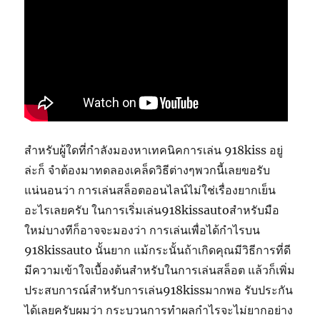
สำหรับผู้ใดที่กำลังมองหาเทคนิคการเล่น 918kiss อยู่
ล่ะก็ จำต้องมาทดลองเคล็ดวิธีต่างๆพวกนี้เลยขอรับ
แน่นอนว่า การเล่นสล็อตออนไลน์ไม่ใช่เรื่องยากเย็น
อะไรเลยครับ ในการเริ่มเล่น918kissautoสำหรับมือ
ใหม่บางทีก็อาจจะมองว่า การเล่นเพื่อได้กำไรบน
918kissauto นั้นยาก แม้กระนั้นถ้าเกิดคุณมีวิธีการที่ดี
มีความเข้าใจเบื้องต้นสำหรับในการเล่นสล็อต แล้วก็เพิ่ม
ประสบการณ์สำหรับการเล่น918kissมากพอ รับประกัน
ได้เลยครับผมว่า กระบวนการทำผลกำไรจะไม่ยากอย่าง