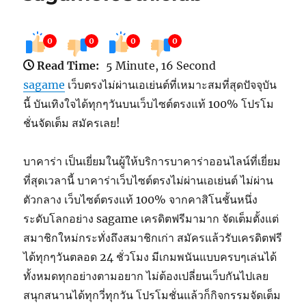
0
0
0
0
Read Time:
5 Minute, 16 Second
sagame
เว็บตรงไม่ผ่านเอเย่นต์ที่เหมาะสมที่สุดปัจจุบัน
นี้ บันเทิงใจได้ทุกๆวันบนเว็บไซต์ตรงแท้ 100% โปรโม
ชั่นจัดเต็ม สมัครเลย!
บาคาร่า เป็นเยี่ยมในผู้ให้บริการบาคาร่าออนไลน์ที่เยี่ยม
ที่สุดเวลานี้ บาคาร่าเว็บไซต์ตรงไม่ผ่านเอเย่นต์ ไม่ผ่าน
ตัวกลาง เว็บไซต์ตรงแท้ 100% จากคาสิโนชั้นหนึ่ง
ระดับโลกอย่าง sagame เครดิตฟรีมามาก จัดเต็มตั้งแต่
สมาชิกใหม่กระทั่งถึงสมาชิกเก่า สมัครแล้วรับเครดิตฟรี
ได้ทุกๆวันตลอด 24 ชั่วโมง มีเกมพนันแบบครบๆเล่นได้
ทั้งหมดทุกอย่างตามอยาก ไม่ต้องเปลี่ยนเว็บกันไปเลย
สนุกสนานได้ทุกวี่ทุกวัน โปรโมชั่นแล้วก็กิจกรรมจัดเต็ม