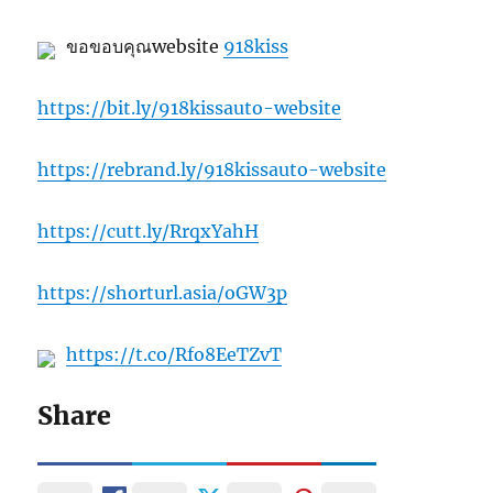
ขอขอบคุณwebsite
918kiss
https://bit.ly/918kissauto-website
https://rebrand.ly/918kissauto-website
https://cutt.ly/RrqxYahH
https://shorturl.asia/oGW3p
https://t.co/Rfo8EeTZvT
Share