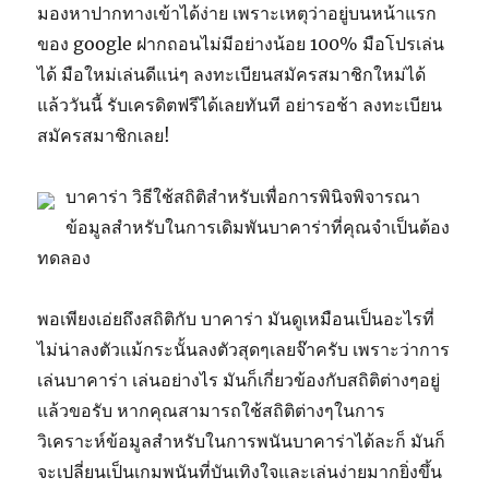
มองหาปากทางเข้าได้ง่าย เพราะเหตุว่าอยู่บนหน้าแรก
ของ google ฝากถอนไม่มีอย่างน้อย 100% มือโปรเล่น
ได้ มือใหม่เล่นดีแน่ๆ ลงทะเบียนสมัครสมาชิกใหม่ได้
แล้ววันนี้ รับเครดิตฟรีได้เลยทันที อย่ารอช้า ลงทะเบียน
สมัครสมาชิกเลย!
บาคาร่า วิธีใช้สถิติสำหรับเพื่อการพินิจพิจารณา
ข้อมูลสำหรับในการเดิมพันบาคาร่าที่คุณจำเป็นต้อง
ทดลอง
พอเพียงเอ่ยถึงสถิติกับ บาคาร่า มันดูเหมือนเป็นอะไรที่
ไม่น่าลงตัวแม้กระนั้นลงตัวสุดๆเลยจ๊าครับ เพราะว่าการ
เล่นบาคาร่า เล่นอย่างไร มันก็เกี่ยวข้องกับสถิติต่างๆอยู่
แล้วขอรับ หากคุณสามารถใช้สถิติต่างๆในการ
วิเคราะห์ข้อมูลสำหรับในการพนันบาคาร่าได้ละก็ มันก็
จะเปลี่ยนเป็นเกมพนันที่บันเทิงใจและเล่นง่ายมากยิ่งขึ้น