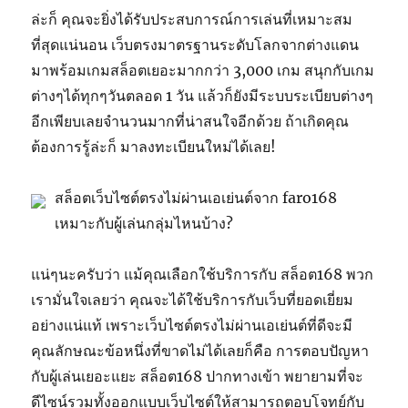
ล่ะก็ คุณจะยิ่งได้รับประสบการณ์การเล่นที่เหมาะสม
ที่สุดแน่นอน เว็บตรงมาตรฐานระดับโลกจากต่างแดน
มาพร้อมเกมสล็อตเยอะมากกว่า 3,000 เกม สนุกกับเกม
ต่างๆได้ทุกๆวันตลอด 1 วัน แล้วก็ยังมีระบบระเบียบต่างๆ
อีกเพียบเลยจำนวนมากที่น่าสนใจอีกด้วย ถ้าเกิดคุณ
ต้องการรู้ล่ะก็ มาลงทะเบียนใหม่ได้เลย!
สล็อตเว็บไซต์ตรงไม่ผ่านเอเย่นต์จาก faro168
เหมาะกับผู้เล่นกลุ่มไหนบ้าง?
แน่ๆนะครับว่า แม้คุณเลือกใช้บริการกับ สล็อต168 พวก
เรามั่นใจเลยว่า คุณจะได้ใช้บริการกับเว็บที่ยอดเยี่ยม
อย่างแน่แท้ เพราะเว็บไซต์ตรงไม่ผ่านเอเย่นต์ที่ดีจะมี
คุณลักษณะข้อหนึ่งที่ขาดไม่ได้เลยก็คือ การตอบปัญหา
กับผู้เล่นเยอะแยะ สล็อต168 ปากทางเข้า พยายามที่จะ
ดีไซน์รวมทั้งออกแบบเว็บไซต์ให้สามารถตอบโจทย์กับ