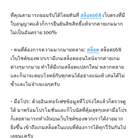
ที่คุณสามารถยอมรับได้โดยทันที
สล็อต168
เว็บตรงที่มี
ใบอนุญาตแล้วก็การยืนยันลิขสิทธิ์แท้จากค่ายเกมมาก
ไม่เป็นอันตราย 100%
• คนที่ต้องการความมากมายหลาย:
สล็อต
สล็อต168
เว็บไซต์ของพวกเรามีเกมสล็อตออนไลน์จากค่ายเกม
ต่างๆมากมาย ทำให้มีเกมสล็อตแปลกใหม่ หลากหลาย
และก็น่าจะตอบโจทย์กับทุกคนได้อย่างแน่แท้ เล่นได้ไม่
ซ้ำและไม่จำเจแน่ๆครับ
• มือโปร: ด้วยอินเทอร์เฟซข้อมูลที่โปร่งใสแล้วก็ตรวจดู
ได้ มาพร้อมโปรโมชั่นและก็โบนัสที่คุ้มสุดๆเหล่ามือโปร
ก็เลยสามารถทำเงินบนเว็บไซต์ของพวกเราได้ง่ายมาก
ยิ่งขึ้น เข้าถึงเกมสล็อตในแบบที่ต้องการได้ทุกวี่วันกันไป
เลยนะครับ