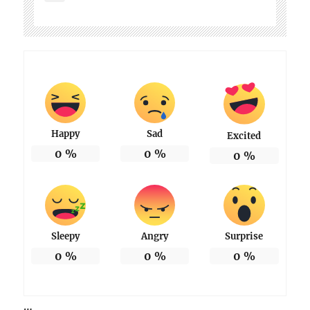
Happy
Sad
Excited
0
%
0
%
0
%
Sleepy
Angry
Surprise
0
%
0
%
0
%
…