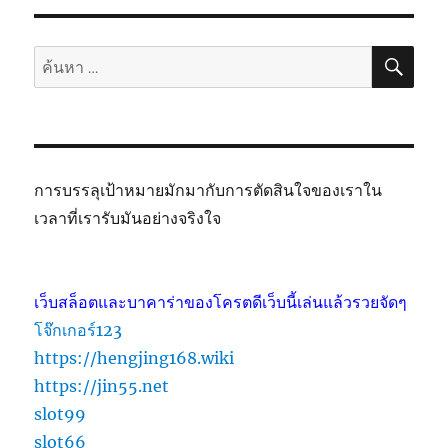
ค้นห
ค้นหา:
การบรรลุเป้าหมายมักมากับการตัดสินใจของเราใน
เวลาที่เรารับมันอย่างจริงใจ
เว็บสล็อตและบาคาร่าของโครตดีเว็บนี้เล่นแล้วรวยจัดๆ
โจ๊กเกอร์123
https://hengjing168.wiki
https://jin55.net
slot99
slot66