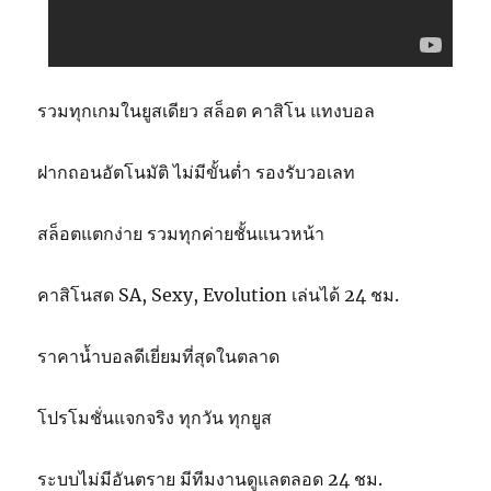
รวมทุกเกมในยูสเดียว สล็อต คาสิโน แทงบอล
ฝากถอนอัตโนมัติ ไม่มีขั้นต่ำ รองรับวอเลท
สล็อตแตกง่าย รวมทุกค่ายชั้นแนวหน้า
คาสิโนสด SA, Sexy, Evolution เล่นได้ 24 ชม.
ราคาน้ำบอลดีเยี่ยมที่สุดในตลาด
โปรโมชั่นแจกจริง ทุกวัน ทุกยูส
ระบบไม่มีอันตราย มีทีมงานดูแลตลอด 24 ชม.