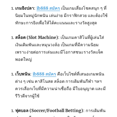
เกมยิงปลา
:
ib888 สมัคร
เป็นเกมเสี่ยงโชคสนุก ๆ ที่
นิยมในหมู่นักพนัน เล่นง่าย มีกราฟิกสวย และต้องใช้
ทักษะการยิงเพื่อให้ได้คะแนนและรางวัลสูงสุด
สล็อต (Slot Machine)
: เป็นเกมคาสิโนที่ผู้เล่นใส่
เงินเดิมพันและหมุนวงล้อ เป็นเกมที่มีความนิยม
เพราะง่ายต่อการเล่นและมีโอกาสชนะรางวัลแจ็ค
พอตใหญ่
เว็บพนัน
:
ib888 สมัคร
คือเว็บไซต์ที่เสนอเกมพนัน
ต่าง ๆ เช่น คาสิโนสด สล็อต การเดิมพันกีฬา ฯลฯ
ควรเลือกเว็บที่มีความน่าเชื่อถือ มีใบอนุญาต และมี
รีวิวดีจากผู้ใช้
ฟุตบอล (Soccer/Football Betting)
: การเดิมพัน