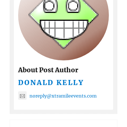
About Post Author
DONALD KELLY
noreply@xtramileevents.com