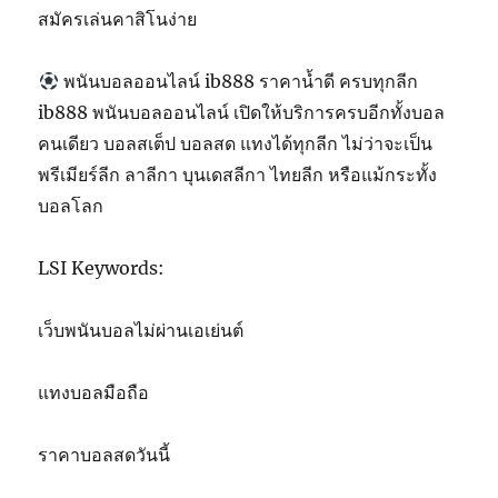
สมัครเล่นคาสิโนง่าย
พนันบอลออนไลน์ ib888 ราคาน้ำดี ครบทุกลีก
ib888 พนันบอลออนไลน์ เปิดให้บริการครบอีกทั้งบอล
คนเดียว บอลสเต็ป บอลสด แทงได้ทุกลีก ไม่ว่าจะเป็น
พรีเมียร์ลีก ลาลีกา บุนเดสลีกา ไทยลีก หรือแม้กระทั้ง
บอลโลก
LSI Keywords:
เว็บพนันบอลไม่ผ่านเอเย่นต์
แทงบอลมือถือ
ราคาบอลสดวันนี้