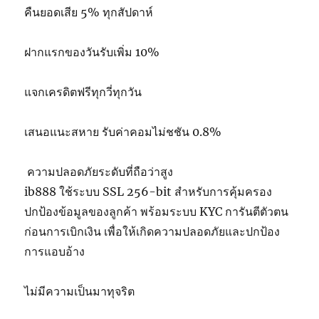
คืนยอดเสีย 5% ทุกสัปดาห์
ฝากแรกของวันรับเพิ่ม 10%
แจกเครดิตฟรีทุกวี่ทุกวัน
เสนอแนะสหาย รับค่าคอมไม่ชชัน 0.8%
️ ความปลอดภัยระดับที่ถือว่าสูง
ib888 ใช้ระบบ SSL 256-bit สำหรับการคุ้มครอง
ปกป้องข้อมูลของลูกค้า พร้อมระบบ KYC การันตีตัวตน
ก่อนการเบิกเงิน เพื่อให้เกิดความปลอดภัยและปกป้อง
การแอบอ้าง
ไม่มีความเป็นมาทุจริต