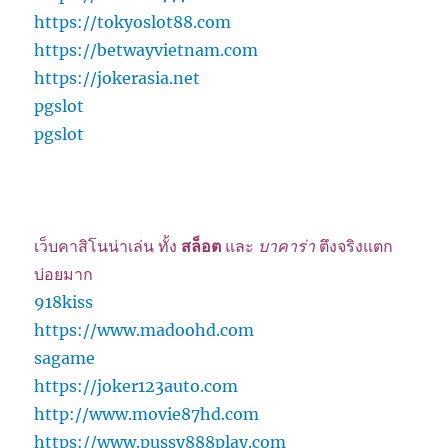
https://tokyoslot88.com
https://betwayvietnam.com
https://jokerasia.net
pgslot
pgslot
เว็บคาสิโนน่าเล่น ทั้ง
สล็อต
และ
บาคาร่า
ตึงจริงแตก
บ่อยมาก
918kiss
https://www.madoohd.com
sagame
https://joker123auto.com
http://www.movie87hd.com
https://www.pussy888play.com