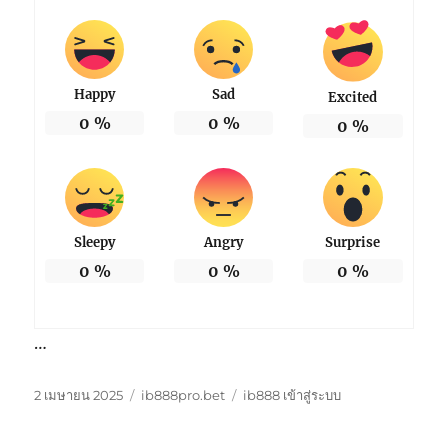
Happy
Sad
Excited
0
%
0
%
0
%
Sleepy
Angry
Surprise
0
%
0
%
0
%
…
เขียน
หมวด
ป้าย
2 เมษายน 2025
ib888pro.bet
ib888 เข้าสู่ระบบ
เมื่อ
หมู่
กำกับ