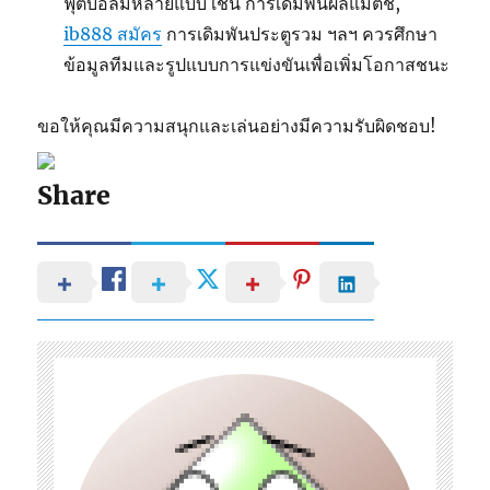
ฟุตบอลมีหลายแบบ เช่น การเดิมพันผลแมตช์,
ib888 สมัคร
การเดิมพันประตูรวม ฯลฯ ควรศึกษา
ข้อมูลทีมและรูปแบบการแข่งขันเพื่อเพิ่มโอกาสชนะ
ขอให้คุณมีความสนุกและเล่นอย่างมีความรับผิดชอบ!
Share