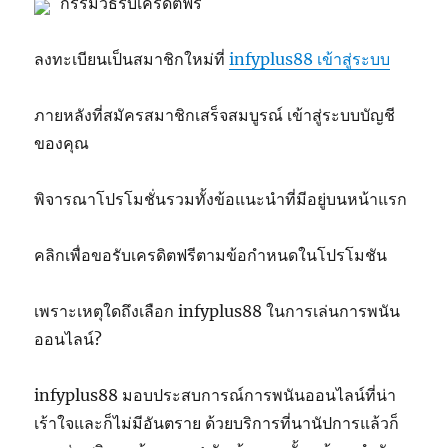
กรรมวิธีรับเครดิตฟรี
ลงทะเบียนเป็นสมาชิกใหม่ที่
infyplus88 เข้าสู่ระบบ
ภายหลังที่สมัครสมาชิกเสร็จสมบูรณ์ เข้าสู่ระบบบัญชี
ของคุณ
พิจารณาโปรโมชั่นรวมทั้งข้อแนะนำที่มีอยู่บนหน้าแรก
คลิกเพื่อขอรับเครดิตฟรีตามข้อกำหนดในโปรโมชัน
เพราะเหตุใดถึงเลือก infyplus88 ในการเล่นการพนัน
ออนไลน์?
infyplus88 มอบประสบการณ์การพนันออนไลน์ที่น่า
เร้าใจและก็ไม่มีอันตราย ด้วยบริการที่นานัปการแล้วก็