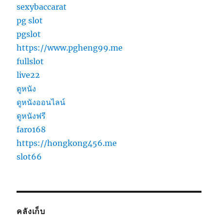
sexybaccarat
pg slot
pgslot
https://www.pgheng99.me
fullslot
live22
ดูหนัง
ดูหนังออนไลน์
ดูหนังฟรี
faro168
https://hongkong456.me
slot66
คลังเก็บ