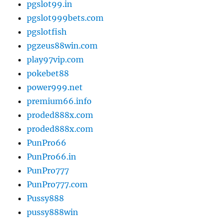
pgslot99.in
pgslot999bets.com
pgslotfish
pgzeus88win.com
play97vip.com
pokebet88
power999.net
premium66.info
proded888x.com
proded888x.com
PunPro66
PunPro66.in
PunPro777
PunPro777.com
Pussy888
pussy888win