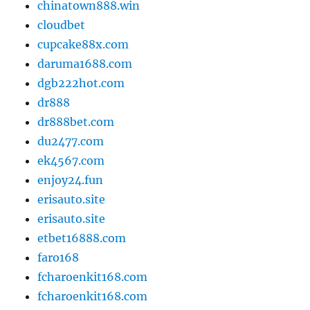
chinatown888.win
cloudbet
cupcake88x.com
daruma1688.com
dgb222hot.com
dr888
dr888bet.com
du2477.com
ek4567.com
enjoy24.fun
erisauto.site
erisauto.site
etbet16888.com
faro168
fcharoenkit168.com
fcharoenkit168.com