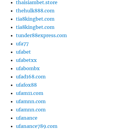
thaisiambet.store
thehulk888.com
tia8kingbet.com
tia8kingbet.com
tunder88express.com
ufa77
ufabet
ufabetxx
ufabombx
ufad168.com
ufafox88
ufam11.com
ufamnn.com
ufamnn.com
ufanance
ufanance789.com