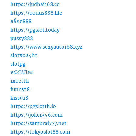
https://judhai168.co
https://bonus888.life
สล็อต888
https://pgslot.today
pussy888
https://www.sexyauto168.xyz
slotxo24hr
slotpg
หนังโป๊ไทย
1xbetth
funny18
kiss918
https://pgslotth.io
https://joker356.com
https://samurai777.net
https://tokyoslot88.com