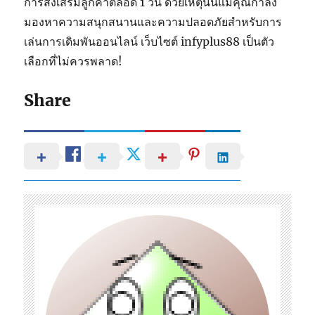
การส่งเสริมลูกค้าตลอด 1 วัน ด้วยเหตุนั้นแม้คุณกำลัง
มองหาความสนุกสนานและความปลอดภัยสำหรับการ
เล่นการเดิมพันออนไลน์ เว็บไซต์ infyplus88 เป็นตัว
เลือกที่ไม่ควรพลาด!
Share