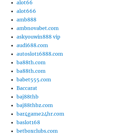
alot66
alot666
amb888
ambnovabet.com
askyouwin888 vip
audi688.com
autoslot16888.com
ba88th.com
ba88th.com
babet555.com
Baccarat
baj88thb
baj88thbz.com
bar4game24hr.com
baslot168
betboxclubs.com