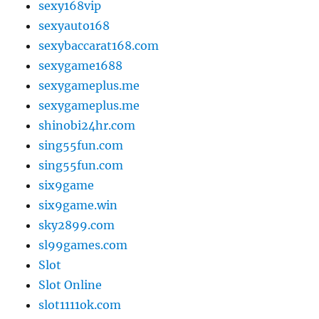
sexy168vip
sexyauto168
sexybaccarat168.com
sexygame1688
sexygameplus.me
sexygameplus.me
shinobi24hr.com
sing55fun.com
sing55fun.com
six9game
six9game.win
sky2899.com
sl99games.com
Slot
Slot Online
slot1111ok.com