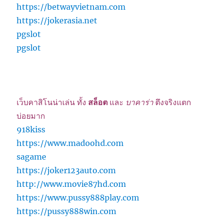
https://betwayvietnam.com
https://jokerasia.net
pgslot
pgslot
เว็บคาสิโนน่าเล่น ทั้ง
สล็อต
และ
บาคาร่า
ตึงจริงแตก
บ่อยมาก
918kiss
https://www.madoohd.com
sagame
https://joker123auto.com
http://www.movie87hd.com
https://www.pussy888play.com
https://pussy888win.com