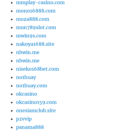
mmplay-casino.com
mono16888.com
moza888.com
mun789slot.com
mwin9s.com
nakoya1688.site
nbwin.me
nbwin.me
niseko168bet.com
no1huay
no1huay.com
okcasino
okcasino159.com
onesiamclub.site
p2vvip
panama888