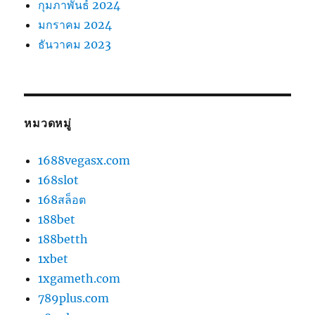
กุมภาพันธ์ 2024
มกราคม 2024
ธันวาคม 2023
หมวดหมู่
1688vegasx.com
168slot
168สล็อต
188bet
188betth
1xbet
1xgameth.com
789plus.com