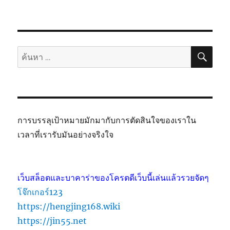
ค้นห
ค้นหา:
การบรรลุเป้าหมายมักมากับการตัดสินใจของเราใน
เวลาที่เรารับมันอย่างจริงใจ
เว็บสล็อตและบาคาร่าของโครตดีเว็บนี้เล่นแล้วรวยจัดๆ
โจ๊กเกอร์123
https://hengjing168.wiki
https://jin55.net