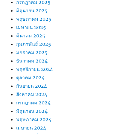
กรกฎาคม 2025
มิถุนายน 2025
พฤษภาคม 2025
เมษายน 2025
มีนาคม 2025
กุมภาพันธ์ 2025
มกราคม 2025
ธันวาคม 2024
พฤศจิกายน 2024
ตุลาคม 2024
กันยายน 2024
สิงหาคม 2024
กรกฎาคม 2024
มิถุนายน 2024
พฤษภาคม 2024
เมษายน 2024