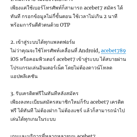
เพียงแค่ใช้เบอร์โทรศัพท์ก็สามารถ acebet7 สมัคร ได้
ทันที กรอกข้อมูลไม่กี่ขั้นตอน ใช้เวลาไม่เกิน 2 นาที
พร้อมการันตีตัวตนด้วย OTP
2. เข้าสู่ระบบได้ทุกแพลตฟอร์ม
ไม่ว่าคุณจะใช้โทรศัพท์เคลื่อนที่ Android,
acebet789
iOS หรือคอมพิวเตอร์ acebet7 เข้าสู่ระบบ ได้สบายผ่าน
โปรแกรมเล่นอินเตอร์เน็ต โดยไม่ต้องดาวน์โหลด
แอปพลิเคชัน
3. รับเครดิตฟรีในทันทีหลังสมัคร
เพียงลงทะเบียนสมัครสมาชิกใหม่ก็รับ acebet7 เครดิต
ฟรี ได้ทันที ไม่ต้องฝาก ไม่ต้องแชร์ แล้วก็สามารถนำไป
เล่นได้ทุกเกมในระบบ
เกมและบริการที่หลากหลายบน acebet7