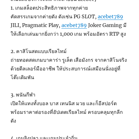
1. เกมสล็อตประสิทธิภาพจากทุกค่าย
คัดสรรเกมจากค่ายดัง ดังเช่น PG SLOT,
acebet789
JILI, Pragmatic Play,
acebet789
Joker Gaming มี
ให้เลือกเล่นมากยิ่งกว่า 1,000 เกม พร้อมอัตรา RTP สูง
2. คาสิโนสดแบบเรียลไทม์
ถ่ายทอดสดเกมบาคาร่า รูเล็ต เสือมังกร จากคาสิโนจริง
ด้วยดีลเลอร์มืออาชีพ ให้ประสบการณ์เสมือนนั่งอยู่ที่
โต๊ะเดิมพัน
3. พนันกีฬา
เปิดให้แทงทั้งบอล บาส เทนนิส มวย และก็อีสปอร์ต
พร้อมราคาต่อรองที่อัปเดตเรียลไทม์ ครอบคลุมทุกลีก
ดัง
4. เกมยิงปลา และเกมประจำถิ่น