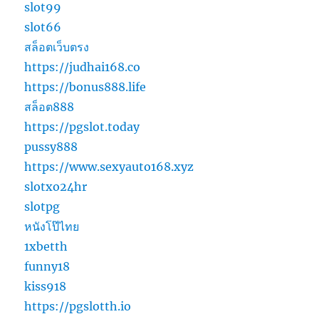
slot99
slot66
สล็อตเว็บตรง
https://judhai168.co
https://bonus888.life
สล็อต888
https://pgslot.today
pussy888
https://www.sexyauto168.xyz
slotxo24hr
slotpg
หนังโป๊ไทย
1xbetth
funny18
kiss918
https://pgslotth.io