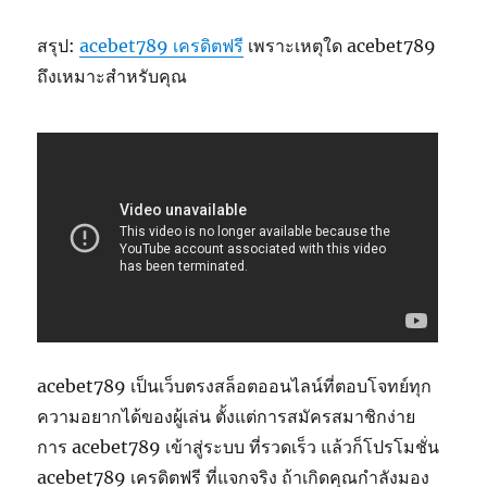
สรุป:
acebet789 เครดิตฟรี
เพราะเหตุใด acebet789
ถึงเหมาะสำหรับคุณ
acebet789 เป็นเว็บตรงสล็อตออนไลน์ที่ตอบโจทย์ทุก
ความอยากได้ของผู้เล่น ตั้งแต่การสมัครสมาชิกง่าย
การ acebet789 เข้าสู่ระบบ ที่รวดเร็ว แล้วก็โปรโมชั่น
acebet789 เครดิตฟรี ที่แจกจริง ถ้าเกิดคุณกำลังมอง