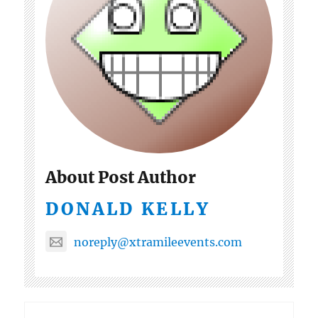
About Post Author
DONALD KELLY
noreply@xtramileevents.com