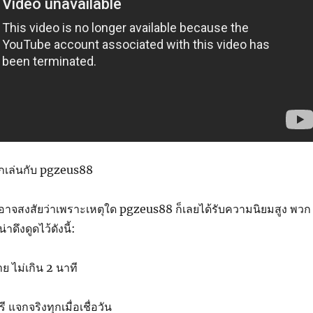
อกเล่นกับ pgzeus88
อาจสงสัยว่าเพราะเหตุใด pgzeus88 ก็เลยได้รับความนิยมสูง พวก
่าดึงดูดไว้ดังนี้:
ย ไม่เกิน 2 นาที
 แจกจริงทุกเมื่อเชื่อวัน