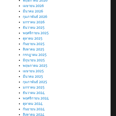
พฤษภาคม 2026
เมษายน 2026
มีนาคม 2026
กุมภาพันธ์ 2026
มกราคม 2026
ธันวาคม 2025
พฤศจิกายน 2025
ตุลาคม 2025
กันยายน 2025
สิงหาคม 2025
กรกฎาคม 2025
มิถุนายน 2025
พฤษภาคม 2025
เมษายน 2025
มีนาคม 2025
กุมภาพันธ์ 2025
มกราคม 2025
ธันวาคม 2024
พฤศจิกายน 2024
ตุลาคม 2024
กันยายน 2024
สิงหาคม 2024