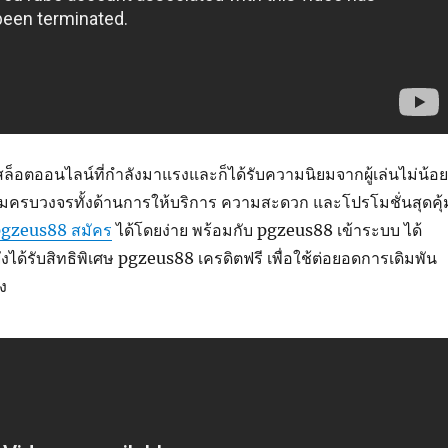
ล็อตออนไลน์ที่กำลังมาแรงและก็ได้รับความนิยมจากผู้เล่นไม่น้อย
ามครบวงจรทั้งด้านการให้บริการ ความสะดวก และโปรโมชั่นสุดคุ้
gzeus88 สมัคร
ได้โดยง่าย พร้อมกับ pgzeus88 เข้าระบบ ได้
งได้รับสิทธิพิเศษ pgzeus88 เครดิตฟรี เพื่อใช้ต่อยอดการเดิมพัน
ง