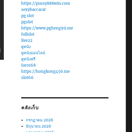
https://pussy888win.com
sexybaccarat
pg slot
pgslot
https://www.pgheng99.me
fullslot
live22
ดูหนัง
ดูหนังออนไลน์
ดูหนังฟรี
faro168
https://hongkong456.me
slot66
คลังเก็บ
กรกฎาคม 2026
มิถุนายน 2026