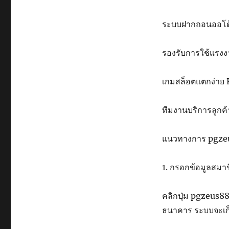
ระบบฝากถอนออโต้ 
รองรับการใช้แรงงา
เกมสล็อตแตกง่าย 
ทีมงานบริการลูกค้
แนวทางการ pgze
1. กรอกข้อมูลสมา
คลิกปุ่ม pgzeus88
ธนาคาร ระบบจะเก็