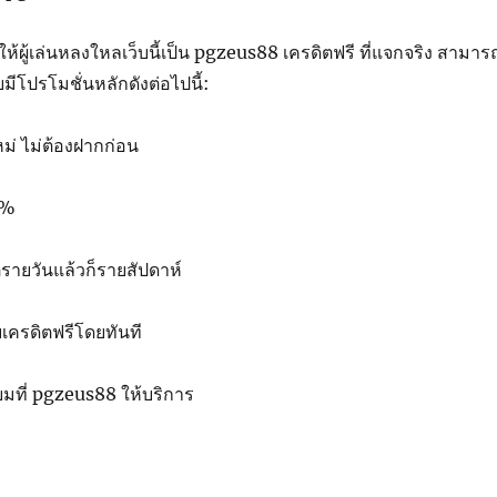
ทำให้ผู้เล่นหลงใหลเว็บนี้เป็น pgzeus88 เครดิตฟรี ที่แจกจริง สามาร
ยมีโปรโมชั่นหลักดังต่อไปนี้:
ม่ ไม่ต้องฝากก่อน
0%
รายวันแล้วก็รายสัปดาห์
เครดิตฟรีโดยทันที
ิยมที่ pgzeus88 ให้บริการ