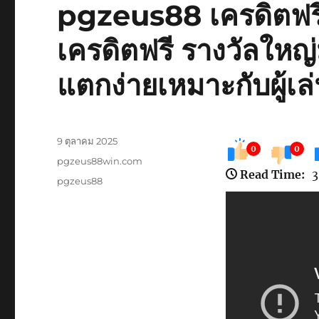
pgzeus88 เครดิตฟร
เครดิตฟรี รางวัลใหญ
แตกง่ายเหมาะกับผู้
เขียน
9 ตุลาคม 2025
0
0
เมื่อ
หมวด
pgzeus88win.com
Read Time:
3
หมู่
ป้าย
pgzeus88
กำกับ