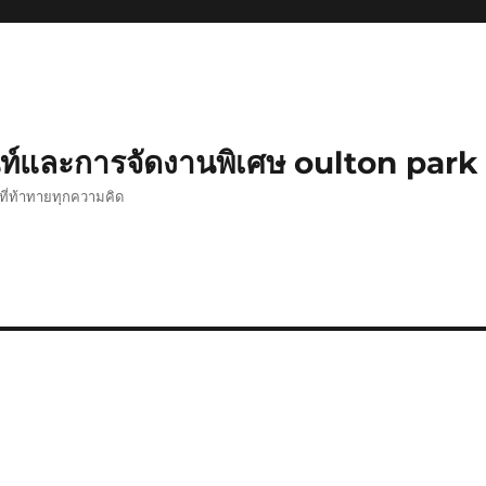
ท์และการจัดงานพิเศษ oulton par
ี่ท้าทายทุกความคิด