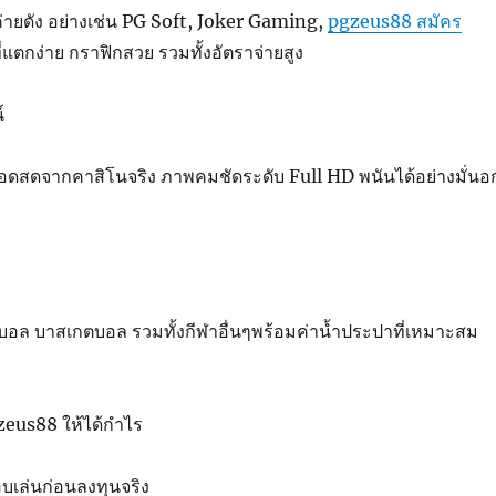
ายดัง อย่างเช่น PG Soft, Joker Gaming,
pgzeus88 สมัคร
่แตกง่าย กราฟิกสวย รวมทั้งอัตราจ่ายสูง
์
ทอดสดจากคาสิโนจริง ภาพคมชัดระดับ Full HD พนันได้อย่างมั่นอ
้งบอล บาสเกตบอล รวมทั้งกีฬาอื่นๆพร้อมค่าน้ำประปาที่เหมาะสม
zeus88 ให้ได้กำไร
อบเล่นก่อนลงทุนจริง