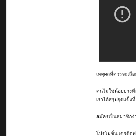
เหตุผลที่ควรจะเลื
คนไม่ใช่น้อยบางที
เราได้สรุปจุดแข็งที่น
สมัครเป็นสมาชิกง่า
โปรโมชั่น เครดิตฟรี