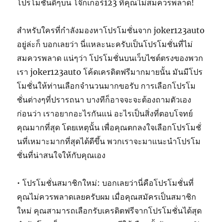
โปรโมชั่นดีๆบน โจ๊กเกอร์123 ที่คุณไม่สมควรพลาด!
สำหรับใครที่กำลังมองหาโปรโมชั่นจาก joker123auto
อยู่ล่ะก็ บอกเลยว่า นี่แหละนะครับเป็นโปรโมชั่นที่ไม่
สมควรพลาด แน่ๆว่า โปรโมชั่นบนเว็บไซต์ตรงของพวก
เรา joker123auto โค้ดเครดิตฟรีมากมายนั้น มันมีโปร
โมชั่นให้ท่านเลือกจำนวนมากขอรับ การเลือกโปรโม
ชั่นต่างๆที่ปรารถนา บางทีก็อาจจะจะต้องถามตัวเอง
ก่อนว่า เราอยากอะไรกันแน่ อะไรเป็นสิ่งที่ตอบโจทย์
คุณมากที่สุด โดยเหตุนั้น เพื่อคุณตกลงใจเลือกโปรโมชั่
นที่เหมาะมากที่สุดได้ดีขึ้น พวกเราจะมาแนะนำโปรโม
ชั่นที่น่าสนใจให้กับคุณเอง
• โปรโมชั่นสมาชิกใหม่: บอกเลยว่านี่คือโปรโมชั่นที่
คุณไม่ควรพลาดเลยครับผม เมื่อคุณสมัครเป็นสมาชิก
ใหม่ คุณสามารถเลือกรับเครดิตฟรีจากโปรโมชั่นได้สุด