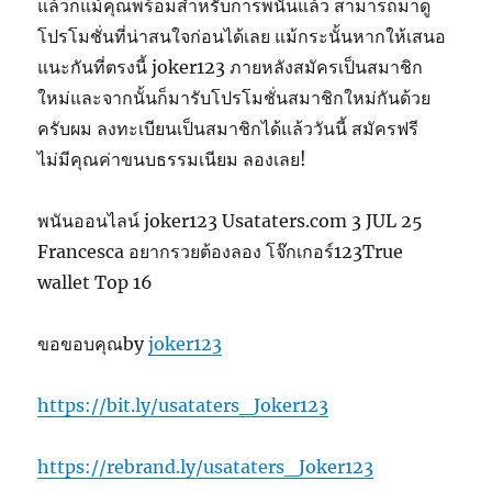
แล้วก็แม้คุณพร้อมสำหรับการพนันแล้ว สามารถมาดู
โปรโมชั่นที่น่าสนใจก่อนได้เลย แม้กระนั้นหากให้เสนอ
แนะกันที่ตรงนี้ joker123 ภายหลังสมัครเป็นสมาชิก
ใหม่และจากนั้นก็มารับโปรโมชั่นสมาชิกใหม่กันด้วย
ครับผม ลงทะเบียนเป็นสมาชิกได้แล้ววันนี้ สมัครฟรี
ไม่มีคุณค่าขนบธรรมเนียม ลองเลย!
พนันออนไลน์ joker123 Usataters.com 3 JUL 25
Francesca อยากรวยต้องลอง โจ๊กเกอร์123True
wallet Top 16
ขอขอบคุณby
joker123
https://bit.ly/usataters_Joker123
https://rebrand.ly/usataters_Joker123