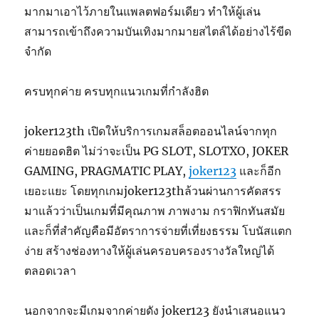
มากมาเอาไว้ภายในแพลตฟอร์มเดียว ทำให้ผู้เล่น
สามารถเข้าถึงความบันเทิงมากมายสไตล์ได้อย่างไร้ขีด
จำกัด
ครบทุกค่าย ครบทุกแนวเกมที่กำลังฮิต
joker123th เปิดให้บริการเกมสล็อตออนไลน์จากทุก
ค่ายยอดฮิต ไม่ว่าจะเป็น PG SLOT, SLOTXO, JOKER
GAMING, PRAGMATIC PLAY,
joker123
และก็อีก
เยอะแยะ โดยทุกเกมjoker123thล้วนผ่านการคัดสรร
มาแล้วว่าเป็นเกมที่มีคุณภาพ ภาพงาม กราฟิกทันสมัย
และก็ที่สำคัญคือมีอัตราการจ่ายที่เที่ยงธรรม โบนัสแตก
ง่าย สร้างช่องทางให้ผู้เล่นครอบครองรางวัลใหญ่ได้
ตลอดเวลา
นอกจากจะมีเกมจากค่ายดัง joker123 ยังนำเสนอแนว