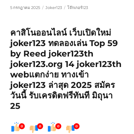
เขียน
หมวด
ป้าย
5 กรกฎาคม 2025
Joker123
โจ๊กเกอร์123
เมื่อ
หมู่
กำกับ
คาสิโนออนไลน์ เว็บเปิดใหม่
joker123 ทดลองเล่น Top 59
by Reed joker123th
joker123.org 14 joker123th
webแตกง่าย ทางเข้า
joker123 ล่าสุด 2025 สมัคร
วันนี้ รับเครดิตฟรีทันที มิถุนา
25
0
0
0
0