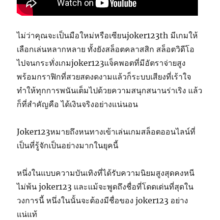
ไม่ว่าคุณจะเป็นมือใหม่หรือเซียนjoker123th มีเกมให้
เลือกเล่นหลากหลาย ทั้งยังสล็อตคลาสสิก สล็อตวิดีโอ
ไปจนกระทั่งเกมjoker123แจ็คพอตที่มีอัตราจ่ายสูง
พร้อมกราฟิกที่สวยสดงดงามแล้วก็ระบบเสียงที่เร้าใจ
ทำให้ทุกการพนันเต็มไปด้วยความสนุกสนานร่าเริง แล้ว
ก็ที่สำคัญคือ ได้เงินจริงอย่างแน่นอน
Joker123หมายถึงหนทางเข้าเล่นเกมสล็อตออนไลน์ที่
เป็นที่รู้จักเป็นอย่างมากในยุคนี้
หนึ่งในแบบความบันเทิงที่ได้รับความนิยมสูงสุดคงหนี
ไม่พ้น joker123 และแม้จะพูดถึงชื่อที่โดดเด่นที่สุดใน
วงการนี้ หนึ่งในนั้นจะต้องมีชื่อของ joker123 อย่าง
แน่แท้