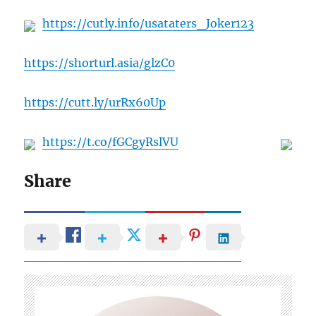
https://cutly.info/usataters_Joker123
https://shorturl.asia/glzC0
https://cutt.ly/urRx60Up
https://t.co/fGCgyRslVU
Share