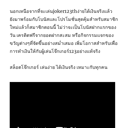
นอกเหนือจากที่จะเล่นjoker123thง่ายได้เงินจริงแล้ว
ยังมาพร้อมกับโบนัสและโปรโมชั่นสุดคุ้มสำหรับสมาชิก
ใหม่แล้วก็สมาชิกตอนนี้ ไม่ว่าจะเป็นโบนัสฝากแรกของ
วัน เครดิตฟรีจากยอดฝากสะสม หรือกิจกรรมแจกของ
ขวัญต่างๆที่จัดขึ้นอย่างสม่ำเสมอ เพิ่มโอกาสสำหรับเพื่อ
การทำเงินให้กับผู้เล่นโจ๊กเกอร์123อย่างแท้จริง
สล็อตโจ๊กเกอร์ เล่นง่าย ได้เงินจริง เหมาะกับทุกคน