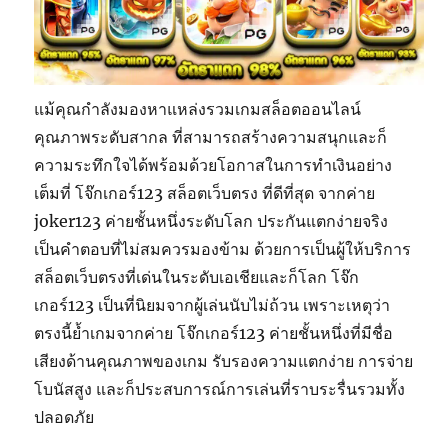
แม้คุณกำลังมองหาแหล่งรวมเกมสล็อตออนไลน์
คุณภาพระดับสากล ที่สามารถสร้างความสนุกและก็
ความระทึกใจได้พร้อมด้วยโอกาสในการทำเงินอย่าง
เต็มที่ โจ๊กเกอร์123 สล็อตเว็บตรง ที่ดีที่สุด จากค่าย
joker123 ค่ายชั้นหนึ่งระดับโลก ประกันแตกง่ายจริง
เป็นคำตอบที่ไม่สมควรมองข้าม ด้วยการเป็นผู้ให้บริการ
สล็อตเว็บตรงที่เด่นในระดับเอเชียและก็โลก โจ๊ก
เกอร์123 เป็นที่นิยมจากผู้เล่นนับไม่ถ้วน เพราะเหตุว่า
ตรงนี้ย้ำเกมจากค่าย โจ๊กเกอร์123 ค่ายชั้นหนึ่งที่มีชื่อ
เสียงด้านคุณภาพของเกม รับรองความแตกง่าย การจ่าย
โบนัสสูง และก็ประสบการณ์การเล่นที่ราบระรื่นรวมทั้ง
ปลอดภัย