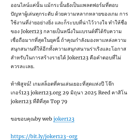
ออนไลน์แค่นั้น แม้กระนั้นยังเป็นแพลตฟอร์มที่ตอบ
ปัญหาผู้เล่นทุกระดับ ด้วยความหลากหลายของเกม การ
ใช้งานที่ง่ายอย่างยิ่ง และก็ระบบที่น่าไว้วางใจ ทำให้ชื่อ
ของ Joker123 กลายเป็นหนึ่งในแบรนด์ที่ได้รับความ
เชื่อถือมากที่สุดในยุคนี้ ถ้าคุณกำลังมองหาแหล่งความ
สนุกสนานที่ให้อีกทั้งความสนุกสนานร่าเริงและโอกาส
สำหรับในการสร้างรายได้ Joker123 คือคำตอบที่ไม่
ควรละเลย.
ท้าพิสูจน์! เกมสล็อตที่คนเล่นเยอะที่สุดแห่งปี โจ๊ก
เกอร์123 joker123.org 29 มิถุนา 2025 Reed คาสิโน
joker123 ที่ดีที่สุด Top 79
ขอขอบคุณby web
joker123
https://bit.ly/joker123-org