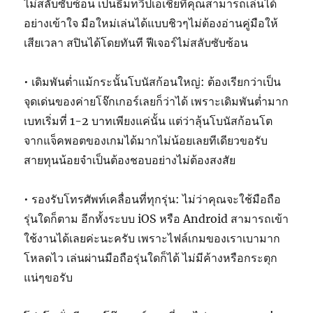
ไม่สลับซับซ้อน เป็นธีมทวีปเอเชียที่คุณสามารถเล่นได้
อย่างเข้าใจ มือใหม่เล่นได้แบบชิวๆไม่ต้องอ่านคู่มือให้
เสียเวลา สปินได้โดยทันที ฟีเจอร์ไม่สลับซับซ้อน
• เดิมพันต่ำแม้กระนั้นโบนัสก้อนใหญ่: ต้องเรียกว่าเป็น
จุดเด่นของค่ายโจ๊กเกอร์เลยก็ว่าได้ เพราะเดิมพันต่ำมาก
เบทเริ่มที่ 1-2 บาทเพียงแค่นั้น แต่ว่าลุ้นโบนัสก้อนโต
จากแจ็คพอตของเกมได้มากไม่น้อยเลยทีเดียวขอรับ
สายทุนน้อยจำเป็นต้องชอบอย่างไม่ต้องสงสัย
• รองรับโทรศัพท์เคลื่อนที่ทุกรุ่น: ไม่ว่าคุณจะใช้มือถือ
รุ่นใดก็ตาม อีกทั้งระบบ iOS หรือ Android สามารถเข้า
ใช้งานได้เลยค่ะนะครับ เพราะไฟล์เกมของเราเบามาก
โหลดไว เล่นผ่านมือถือรุ่นใดก็ได้ ไม่มีค้างหรือกระตุก
แน่ๆขอรับ