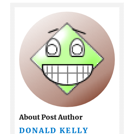
About Post Author
DONALD KELLY