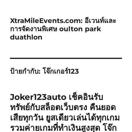
XtraMileEvents.com: อีเวนท์และ
การจัดงานพิเศษ oulton park
duathlon
ป้ายกำกับ:
โจ๊กเกอร์123
Joker123auto เช็คอินรับ
ทรัพย์กับสล็อตเว็บตรง คืนยอด
เสียทุกวัน ยูสเดียวเล่นได้ทุกเกม
รวมค่ายเกมที่ทำเงินสูงสุด โจ๊ก