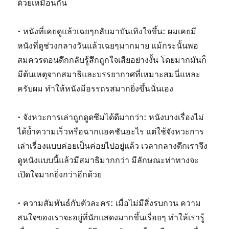
ด้วยเหมือนกัน
• หนังที่เคยดูแล้วเฉยๆกลับมาบันเทิงใจขึ้น: ผมเคยมี
หนังที่ดูช่วงกลางวันแล้วเฉยๆมากมาย แม้กระนั้นพอ
สมควรตอนดึกกลับรู้สึกถูกใจเสียอย่างงั้น โดยมากมันก็
มีต้นเหตุจากสมาธิและบรรยากาศที่เหมาะสมนี่แหละ
ครับผม ทำให้หนังมีอรรถรสมากยิ่งขึ้นนั่นเอง
• จังหวะการเล่าถูกดูดซึมได้ดีมากว่า: หนังบางเรื่องไม่
ได้ย้ำความเร็วหรือฉากแอคชันอะไร แต่ใช้จังหวะการ
เล่าเรื่องแบบค่อยเป็นค่อยไปอยู่แล้ว เวลากลางดึกเราจึง
ดูหนังแบบนี้แล้วมีสมาธิมากกว่า มีลักษณะท่าทางจะ
เปิดใจมากยิ่งกว่าอีกด้วย
• ความสัมพันธ์กับตัวละคร: เมื่อไม่มีสิ่งรบกวน ความ
สนใจของเราจะอยู่ที่นักแสดงมากขึ้นเรื่อยๆ ทำให้เรารู้