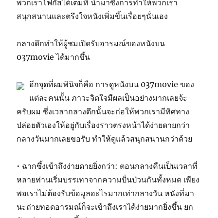
พวกเราโฟกัสได้เต็มที่ นำมาซึ่งการทำให้พวกเรา
สนุกสนานและตรึงใจหนังเพิ่มขึ้นเรื่อยๆนั่นเอง
กลางดึกทำให้ผู้ชมเปิดรับอารมณ์ของหนังบน
037movie ได้มากขึ้น
อีกจุดที่ผมพินิจก็คือ การดูหนังบน 037movie ของ
แต่ละคนนั้น ภาวะจิตใจมีผลเป็นอย่างมากเลยจ้ะ
ครับผม ซึ่งเวลากลางดึกนั้นจะก่อให้พวกเรามีทิศทาง
ปล่อยตัวเองให้อยู่กับเรื่องราวตรงหน้าได้ง่ายดายกว่า
กลางวันมากเลยขอรับ ทำให้ดูแล้วสนุกสนานกว่าด้วย
• ฉากซึ้งเข้าถึงง่ายดายยิ่งกว่า: ตอนกลางคืนเป็นเวลาที่
หลายท่านเริ่มบรรเทาจากความปั่นป่วนกันทั้งหมด เพียง
พอเราไม่ต้องรับข้อมูลอะไรมากเท่ากลางวัน หนังที่มา
นะถ่ายทอดอารมณ์ก็จะเข้าถึงเราได้ง่ายมากยิ่งขึ้น ยก