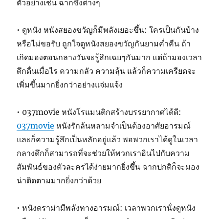
ตัวอย่างเช่น ฉากซึ้งต่างๆ
• ดูหนัง หนังสยองขวัญก็มีพลังเยอะขึ้น: ใครเป็นกันบ้าง
หรือไม่ขอรับ ถูกใจดูหนังสยองขวัญกันยามค่ำคืน ถ้า
เกิดมองตอนกลางวันจะรู้สึกเฉยๆกันมาก แต่ถ้ามองเวลา
ดึกดื่นเมื่อไร ความกลัว ความลุ้น แล้วก็ความเครียดจะ
เพิ่มขึ้นมากยิ่งกว่าอย่างแจ่มแจ้ง
• 037movie หนังโรแมนติกสร้างบรรยากาศได้ดี:
037movie
หนังรักล้นหลามจำเป็นต้องอาศัยอารมณ์
และก็ความรู้สึกเป็นหลักอยู่แล้ว พอพวกเราได้ดูในเวลา
กลางดึกก็สามารถที่จะช่วยให้พวกเราอินไปกับความ
สัมพันธ์ของตัวละครได้ง่ายมากยิ่งขึ้น ฉากปกติก็จะมอง
น่าติดตามมากยิ่งกว่าด้วย
• หนังดราม่ามีพลังทางอารมณ์: เวลาพวกเรานั่งดูหนัง