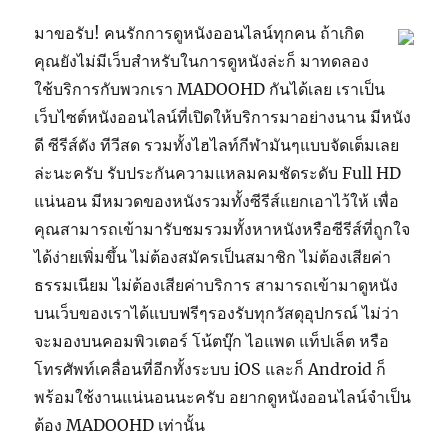
มาขอรับ! คนรักการดูหนังออนไลน์ทุกคน ถ้าเกิด
คุณยังไม่มีเว็บสำหรับในการดูหนังล่ะก็ มาทดลอง
ใช้บริการกับพวกเรา MADOOHD กันได้เลย เราเป็น
เว็บไซต์หนังออนไลน์ที่เปิดให้บริการมาอย่างนาน มีหนัง
ดี ซีรีส์ดัง ทีวีสด รวมทั้งไฮไลท์กีฬามันๆแบบจัดเต็มเลย
ล่ะนะครับ รับประกันความแหลมคมชัดระดับ Full HD
แน่นอน มีหมวดของหนังรวมทั้งซีรีส์แยกเอาไว้ให้ เพื่อ
คุณสามารถเข้ามารับชมรวมทั้งหาหนังหรือซีรีส์ที่ถูกใจ
ได้ง่ายเพิ่มขึ้น ไม่ต้องสมัครเป็นสมาชิก ไม่ต้องเสียค่า
ธรรมเนียม ไม่ต้องเสียค่าบริการ สามารถเข้ามาดูหนัง
บนเว็บของเราได้แบบฟรีๆรองรับทุกวัสดุอุปกรณ์ ไม่ว่า
จะมองบนคอมพิวเตอร์ โน้ตบุ๊ก ไอแพด แท็ปเล็ต หรือ
โทรศัพท์เคลื่อนที่อีกทั้งระบบ iOS และก็ Android ก็
พร้อมใช้งานแน่นอนนะครับ อยากดูหนังออนไลน์จำเป็น
ต้อง MADOOHD เท่านั้น