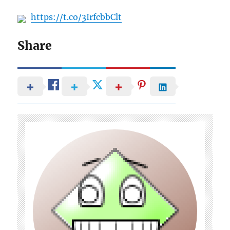
https://t.co/3IrfcbbClt
Share