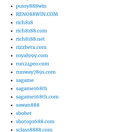
pussy888win
RENO88WIN.COM
rich818
rich8188.com
rich8188.net
rizzbetx.com
royal99y.com
run24pro.com
runway789s.com
sagame
sagame168th
sagame168th.com
sawan888
sbobet
sbotop1688.com
sclass8888.com