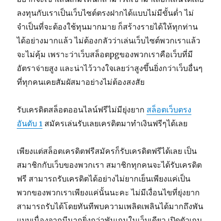
ลงทุนกับเราเป็นเว็บไซต์ตรงฝากได้แบบไม่มีขั้นต่ำ ไม่
จำเป็นที่จะต้องใช้ทุนมากมาย ก็สร้างรายได้ให้ทุกท่าน
ได้อย่างมากแล้ว ไม่ต้องกลัวว่าเล่นเว็บไซต์พวกเราแล้ว
จะไม่คุ้ม เพราะว่าเว็บสล็อตpgของพวกเราคือเว็บที่มี
อัตราจ่ายสูง และน่าไว้วางใจเลยว่าสูงขึ้นยิ่งกว่าเว็บอื่นๆ
ที่ทุกคนเคยสัมผัสมาอย่างไม่ต้องสงสัย
รับเครดิตสล็อตออนไลน์ฟรีไม่มียุ่งยาก
สล็อตเว็บตรง
อันดับ 1
สมัครเล่นรับเลยเครดิตมาทำเงินฟรีๆได้เลย
เพียงแต่สล็อตเครดิตฟรีสมัครก็รับเครดิตฟรีได้เลย เป็น
สมาชิกกับเว็บของพวกเรา สมาชิกทุกคนจะได้รับเครดิต
ฟรี สามารถรับเครดิตได้อย่างไม่ยากเย็นเพียงแค่เป็น
พวกของพวกเราเพียงแค่นั้นนะคะ ไม่มีเงื่อนไขที่ยุ่งยาก
สามารถรับได้โดยทันทีพบความเพลิดเพลินได้มากถึงพัน
แบบเนื่องจากมีมากยิ่งกว่าพันเกมในเว็บเดียว เปิดตัวเกม