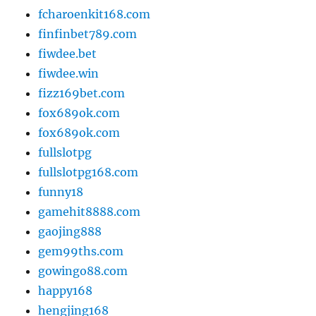
fcharoenkit168.com
finfinbet789.com
fiwdee.bet
fiwdee.win
fizz169bet.com
fox689ok.com
fox689ok.com
fullslotpg
fullslotpg168.com
funny18
gamehit8888.com
gaojing888
gem99ths.com
gowingo88.com
happy168
hengjing168