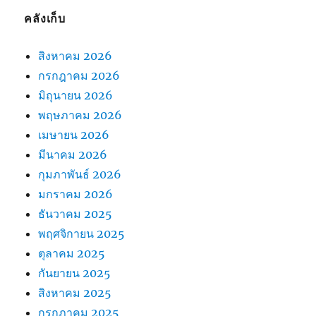
คลังเก็บ
สิงหาคม 2026
กรกฎาคม 2026
มิถุนายน 2026
พฤษภาคม 2026
เมษายน 2026
มีนาคม 2026
กุมภาพันธ์ 2026
มกราคม 2026
ธันวาคม 2025
พฤศจิกายน 2025
ตุลาคม 2025
กันยายน 2025
สิงหาคม 2025
กรกฎาคม 2025