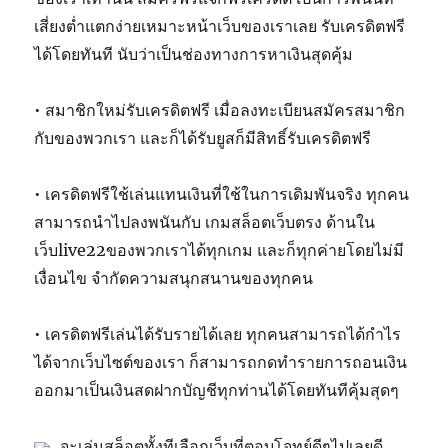
เสี่ยงต่ำแตกง่ายเหมาะหน้าเว็บของเราเลย รับเครดิตฟรี
ได้โดยทันที นับว่าเป็นช่องทางการหาเงินสุดคุ้ม
• สมาชิกใหม่รับเครดิตฟรี เมื่อลงทะเบียนสมัครสมาชิก
กับของพวกเรา และก็ได้รับยูสก็มีสิทธิ์รับเครดิตฟรี
• เครดิตฟรีใช้เล่นแทนเงินที่ใช้ในการเดิมพันจริง ทุกคน
สามารถนำไปลงพนันกับ เกมสล็อตเว็บตรง ด้านใน
เว็บlive22ของพวกเราได้ทุกเกม และก็ทุกค่ายโดยไม่มี
เงื่อนไข จำกัดความสนุกสนานของทุกคน
• เครดิตฟรีเล่นได้รับรายได้เลย ทุกคนสามารถได้กำไร
ได้จากเว็บไซต์ของเรา ก็สามารถกดทำรายการถอนเงิน
ออกมาเป็นเงินสดฝากบัญชีทุกท่านได้โดยทันทีคุ้มสุดๆ
จะเล่นสล็อตทั้งทีเลือกเว็บที่ตอบโจทย์ดีๆไปเลยดี