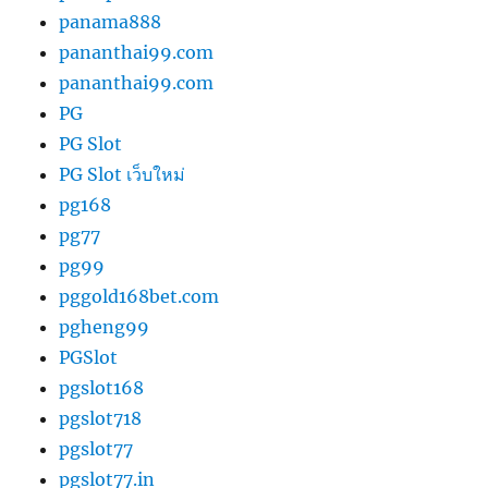
panama888
pananthai99.com
pananthai99.com
PG
PG Slot
PG Slot เว็บใหม่
pg168
pg77
pg99
pggold168bet.com
pgheng99
PGSlot
pgslot168
pgslot718
pgslot77
pgslot77.in