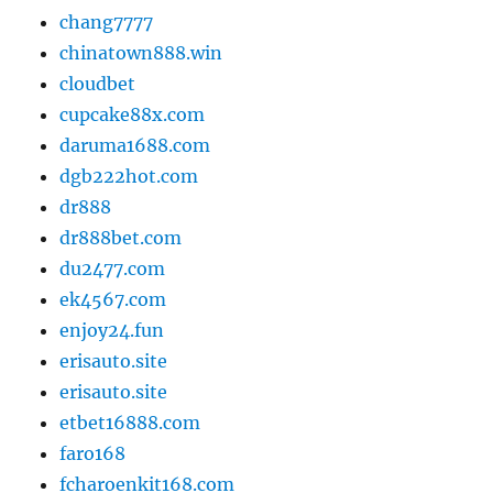
chang7777
chinatown888.win
cloudbet
cupcake88x.com
daruma1688.com
dgb222hot.com
dr888
dr888bet.com
du2477.com
ek4567.com
enjoy24.fun
erisauto.site
erisauto.site
etbet16888.com
faro168
fcharoenkit168.com