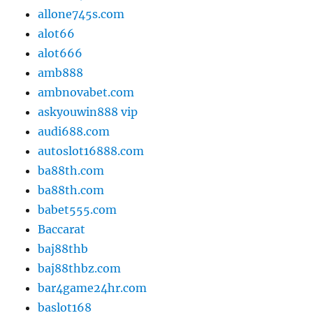
allone745s.com
alot66
alot666
amb888
ambnovabet.com
askyouwin888 vip
audi688.com
autoslot16888.com
ba88th.com
ba88th.com
babet555.com
Baccarat
baj88thb
baj88thbz.com
bar4game24hr.com
baslot168