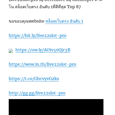
โน สล็อตเว็บตรง อันดับ 1ที่ดีที่สุด Top 87
ขอขอบคุณwebsite
สล็อตเว็บตรง อันดับ 1
https://bit.ly/live22slot-pro
https://ow.ly/AOiv50Qic5B
https://wow.in.th/live22slot-pro
https://t.co/GhcvyvGzks
http://gg.gg/live22slot-pro