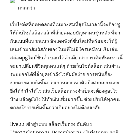
มากกว่า
เว็บไซต์สล็อตทดลองที่เหมาะสมที่สุดในเวลานี้จะต้องชู
ให้เว็บไซต์สล็อตแล้วที่ล้ำยุคตอบปัญหาคนรุ่นหลัง ที่มา
กับแบบที่แหวกแนว อัพเดทฟังก์ชั่นใหม่ที่พร้อมจะให้ผู้
เล่นเข้ามาสัมผัสกับของใหม่ที่ไม่มีใครเหมือน เริ่มเล่น
สล็อตpgไม่มีขั้นต่ำ บอกได้คำเดียวว่าการเดิมพันคราวนี้
จะมาเปลี่ยนชีวิตทุกคนแน่ๆ ด้วยเว็บไซต์สล็อต เล่นผ่าน
ระบบออโต้ที่ล้ำยุคเข้าถึงไวสัมผัสง่าย การพนันก็จะ
ง่ายดายมากยิ่งขึ้นกว่าเก่าหลายเท่าตัว ยิ่งฝากเยอะแยะ
ยิ่งได้กำไรได้ไว เล่นเว็บสล็อตตรงจำเป็นจะต้องดูอะไร
บ้าง แล้วดูยังไงให้ทำเงินเพิ่มมากขึ้น ช่วยปรับให้ทุกคน
ตกลงใจง่ายเพิ่มขึ้นกว่าเดิมอย่างไม่ต้องสงสัย
live22 เข้าสู่ระบบ สล็อตเว็บตรง อันดับ 1
Live22slot.pro 14 December 24 Christoper คาสิ