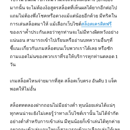
มากนั้น จะไม่ต้องง้อสูตรสล็อตที่เห็นผลได้ยากอีกต่อไป
แถมไม่ต้องพึ่งโชคหรือดวงแม้แต่น้อยอีกด้วย มีทริคใน
การเล่นสล็อตมาให้ แม้เลือกเว็บไซต์
สล็อตเครดิตฟรี
ของเราค้ำประกันเลยว่าทุกท่านจะไม่มีทางผิดหวังอย่าง
แน่นอน สามารถเข้าไปเรียนหรืออ่านบทความอื่นๆที่
ชี้แนะเกี่ยวกับเกมสล็อตบนเว็บพวกเราได้เลย หรือซัก
ถามแอดไม่นของพวกเราที่รอให้บริการทุกท่านตลอด 1
วัน
เกมสล็อตไหนจ่ายมากที่สุด สล็อตเว็บตรง อันดับ 1 แจ็ค
พอตให้ไม่อั้น
สล็อตทดลองฝากถอนไม่มีอย่างต่ำ ทุนน้อยเล่นได้แน่ๆ
ทุกคนน่าจะยังไม่เคยรู้ว่าทางเว็บไซต์เรานั้น ไม่ได้จำกัด
อย่างต่ำสำหรับการเข้าเล่น มีทุนน้อยก็เข้าเล่นได้ทุกค่าย
อยากจะเข้าเล่นเกมไหนก็สามารถเข้ามาเลือกเล่นได้เลย