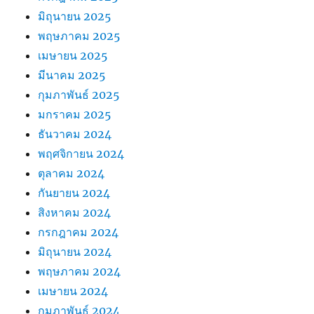
มิถุนายน 2025
พฤษภาคม 2025
เมษายน 2025
มีนาคม 2025
กุมภาพันธ์ 2025
มกราคม 2025
ธันวาคม 2024
พฤศจิกายน 2024
ตุลาคม 2024
กันยายน 2024
สิงหาคม 2024
กรกฎาคม 2024
มิถุนายน 2024
พฤษภาคม 2024
เมษายน 2024
กุมภาพันธ์ 2024