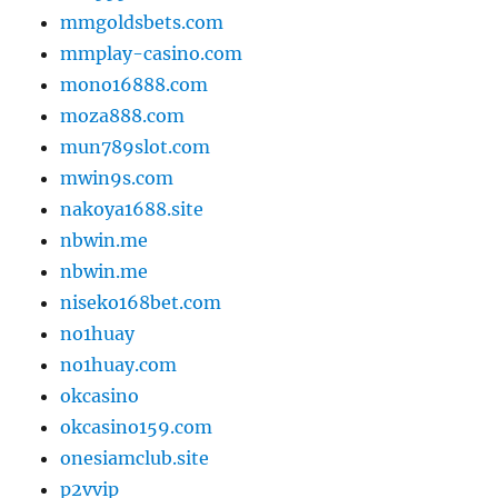
mmgoldsbets.com
mmplay-casino.com
mono16888.com
moza888.com
mun789slot.com
mwin9s.com
nakoya1688.site
nbwin.me
nbwin.me
niseko168bet.com
no1huay
no1huay.com
okcasino
okcasino159.com
onesiamclub.site
p2vvip