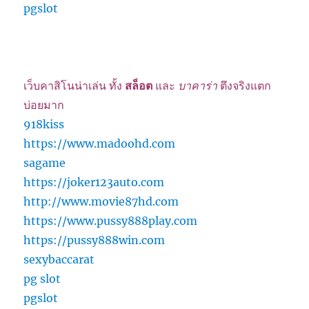
pgslot
เว็บคาสิโนน่าเล่น ทั้ง
สล็อต
และ
บาคาร่า
ตึงจริงแตก
บ่อยมาก
918kiss
https://www.madoohd.com
sagame
https://joker123auto.com
http://www.movie87hd.com
https://www.pussy888play.com
https://pussy888win.com
sexybaccarat
pg slot
pgslot