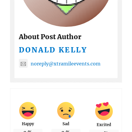
About Post Author
DONALD KELLY
noreply@xtramileevents.com
Happy
Sad
Excited