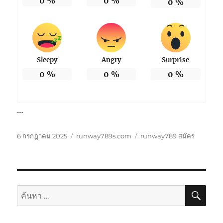
0
%
0
%
0
%
Sleepy
Angry
Surprise
0
%
0
%
0
%
…
เขียน
หมวด
ป้าย
6 กรกฎาคม 2025
runway789s.com
runway789 สมัคร
เมื่อ
หมู่
กำกับ
ค้นห
ค้นหา: