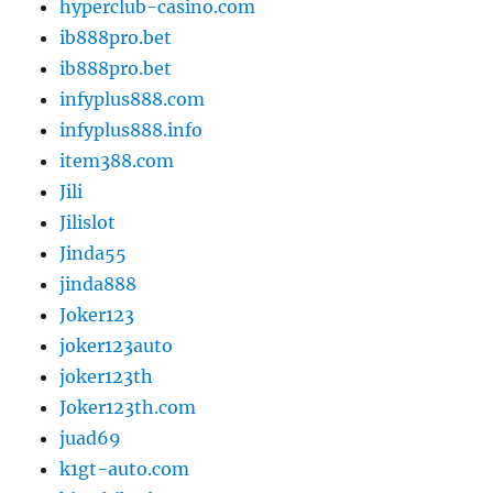
hyperclub-casino.com
ib888pro.bet
ib888pro.bet
infyplus888.com
infyplus888.info
item388.com
Jili
Jilislot
Jinda55
jinda888
Joker123
joker123auto
joker123th
Joker123th.com
juad69
k1gt-auto.com