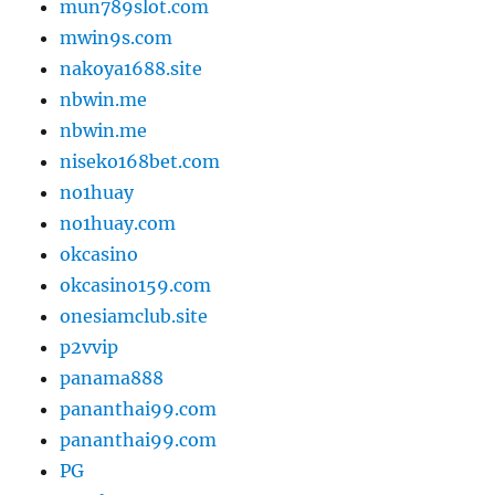
mun789slot.com
mwin9s.com
nakoya1688.site
nbwin.me
nbwin.me
niseko168bet.com
no1huay
no1huay.com
okcasino
okcasino159.com
onesiamclub.site
p2vvip
panama888
pananthai99.com
pananthai99.com
PG