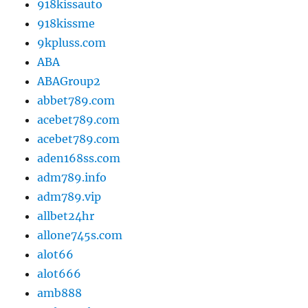
918kissauto
918kissme
9kpluss.com
ABA
ABAGroup2
abbet789.com
acebet789.com
acebet789.com
aden168ss.com
adm789.info
adm789.vip
allbet24hr
allone745s.com
alot66
alot666
amb888