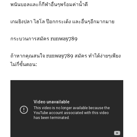
พนันบอลและก็กีฬาอื่นๆพร้อมค่าน้ำดี
เกมยิงปลา ไฮโล ป๊อกกระเด้ง และอื่นๆอีกมากมาย
กระบวนการสมัคร runway789
ถ้าหากคุณสนใจ runway789 สมัคร ทำได้ง่ายๆเพียง
ไม่กี่ขั้นตอน: