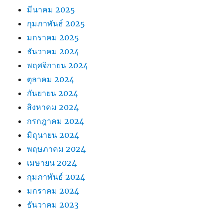
มีนาคม 2025
กุมภาพันธ์ 2025
มกราคม 2025
ธันวาคม 2024
พฤศจิกายน 2024
ตุลาคม 2024
กันยายน 2024
สิงหาคม 2024
กรกฎาคม 2024
มิถุนายน 2024
พฤษภาคม 2024
เมษายน 2024
กุมภาพันธ์ 2024
มกราคม 2024
ธันวาคม 2023