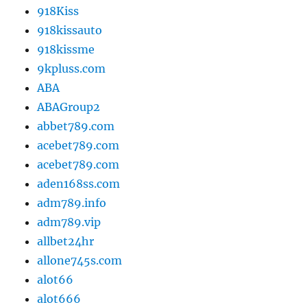
918Kiss
918kissauto
918kissme
9kpluss.com
ABA
ABAGroup2
abbet789.com
acebet789.com
acebet789.com
aden168ss.com
adm789.info
adm789.vip
allbet24hr
allone745s.com
alot66
alot666