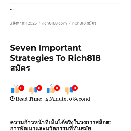
…
เขียน
หมวด
ป้าย
3 สิงหาคม 2025
rich8188.com
rich818 สมัคร
เมื่อ
หมู่
กำกับ
Seven Important
Strategies To Rich818
สมัคร
0
0
0
0
Read Time:
4 Minute, 0 Second
ความก้าวหน้าที่เห็นได้จริงในวงการสล็อต:
การพัฒนาและนวัตกรรมที่ทันสมัย