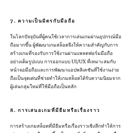
7. ความเป็นมิตรกับมือถือ
ในโลกปัจจุบันที่ผู้คนใช้เวลาการเล่นเกมผ่านอุปกรณ์มือ
ถือมากขึ้น ผู้พัฒนาเกมสล็อตจึงให้ความสำคัญกับการ
สร้างเกมที่รองรับการใช้งานผ่านแพลตฟอร์มมือถือ
อย่างเต็มรูปแบบ การออกแบบ UI/UX ที่เหมาะสมกับ
หน้าจอมือถือและการพัฒนาแอปพลิเคชันที่ใช้งานง่าย
ถือเป็นจุดเด่นที่ช่วยทำให้เกมสล็อตได้รับความนิยมจาก
ผู้เล่นกลุ่มใหม่ที่ใช้มือถือเป็นหลัก
8. การเสนอเกมที่มีธีมหรือเรื่องราว
การสร้างเกมสล็อตที่มีธีมหรือเรื่องราวเชิงลึกทำให้การ