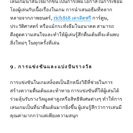
เล่นเกมน่าสนใจมากขึ้น เป็นการเพิ่มโอกาสในการเชื่อม
โยงผู้เล่นกับเนื้อเรื่องในเกม การนำเสนอธีมที่หลาก
หลายจากภาพยนตร์,
rich818 เครดิตฟรี
การ์ตูน,
ประวัติศาสตร์ หรือแม้กระทั่งธีมในอนาคต สามารถ
ดึงดูดความสนใจและทำให้ผู้เล่นรู้สึกตื่นเต้นที่จะค้นพบ
สิ่งใหม่ๆ ในทุกครั้งที่เล่น
9. การแข่งขันและแบ่งปันรางวัล
การแข่งขันในเกมสล็อตเป็นอีกหนึ่งวิธีที่ช่วยในการ
สร้างความตื่นเต้นและท้าทาย การแข่งขันที่ให้ผู้เล่นได้
ร่วมลุ้นรับรางวัลมูลค่าสูงหรือสิทธิพิเศษต่างๆ ทำให้การ
เล่นเกมเป็นที่น่าตื่นเต้นมากยิ่งขึ้น ผู้เล่นรู้สึกว่าการเล่นมี
คุณค่ามากกว่าแค่เพียงความสนุก