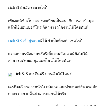
rich818 สมัครอย่างไร?
เพียงแค่เข้าเว็บ กดลงทะเบียนเป็นสมาชิก กรอกข้อมูล
แล้วก็ยืนยันเบอร์โทร ก็สามารถใช้งานได้โดยทันที
rich818 เข้าสู่ระบบ
มิได้ จำเป็นต้องทำเช่นไร?
ตรวจทานรหัสผ่านหรือรีเซ็ตผ่านอีเมล แม้ยังไม่ได้
สามารถติดต่อกลุ่มแอดไม่นได้โดยทันที
rich818 เครดิตฟรี ถอนเงินได้ไหม?
เครดิตฟรีสามารถนำไปเล่นเกมและทำยอดเทิร์นตามข้อ
ตกลง ต่อจากนั้นสามารถถอนได้จริง