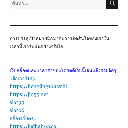
ค้นหา:
การบรรลุเป้าหมายมักมากับการตัดสินใจของเราใน
เวลาที่เรารับมันอย่างจริงใจ
เว็บสล็อตและบาคาร่าของโครตดีเว็บนี้เล่นแล้วรวยจัดๆ
โจ๊กเกอร์123
https://hengjing168.wiki
https://jin55.net
slot99
slot66
สล็อตเว็บตรง
https://judhai168.co