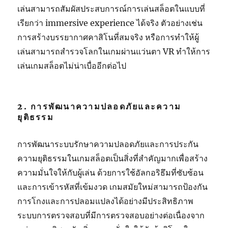
เล่นสามารถสัมผัสประสบการณ์การเล่นสล็อตในแบบที่
เรียกว่า immersive experience ได้จริง ตัวอย่างเช่น
การสร้างบรรยากาศคาสิโนที่สมจริง หรือการทำให้ผู้
เล่นสามารถสำรวจโลกในเกมผ่านแว่นตา VR ทำให้การ
เล่นเกมสล็อตไม่น่าเบื่ออีกต่อไป
2. การพัฒนาความปลอดภัยและความ
ยุติธรรม
การพัฒนาระบบรักษาความปลอดภัยและการประกัน
ความยุติธรรมในเกมสล็อตเป็นสิ่งที่สำคัญมากเพื่อสร้าง
ความมั่นใจให้กับผู้เล่น ด้วยการใช้อัลกอริธึมที่ซับซ้อน
และการเข้ารหัสที่เข้มงวด เกมสมัยใหม่สามารถป้องกัน
การโกงและการปลอมแปลงได้อย่างมีประสิทธิภาพ
ระบบการตรวจสอบที่มีการตรวจสอบอย่างต่อเนื่องจาก