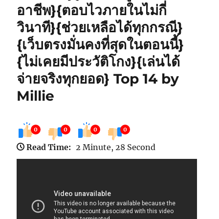
อาชีพ}{ตอบไวภายในไม่กี่
วินาที}{ช่วยเหลือได้ทุกกรณี}
{เว็บตรงมั่นคงที่สุดในตอนนี้}
{ไม่เคยมีประวัติโกง}{เล่นได้
จ่ายจริงทุกยอด} Top 14 by
Millie
0
0
0
0
Read Time:
2 Minute, 28 Second