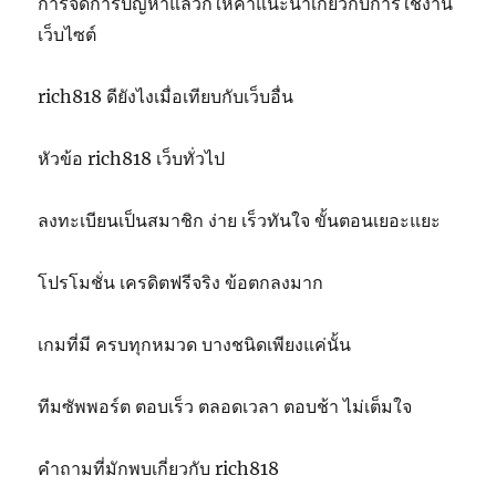
การจัดการปัญหาแล้วก็ให้คำแนะนำเกี่ยวกับการใช้งาน
เว็บไซต์
rich818 ดียังไงเมื่อเทียบกับเว็บอื่น
หัวข้อ rich818 เว็บทั่วไป
ลงทะเบียนเป็นสมาชิก ง่าย เร็วทันใจ ขั้นตอนเยอะแยะ
โปรโมชั่น เครดิตฟรีจริง ข้อตกลงมาก
เกมที่มี ครบทุกหมวด บางชนิดเพียงแค่นั้น
ทีมซัพพอร์ต ตอบเร็ว ตลอดเวลา ตอบช้า ไม่เต็มใจ
คำถามที่มักพบเกี่ยวกับ rich818