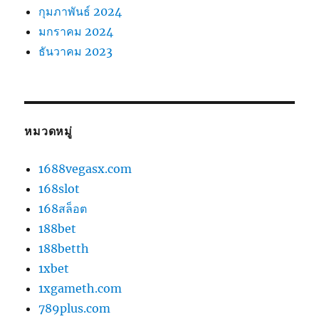
กุมภาพันธ์ 2024
มกราคม 2024
ธันวาคม 2023
หมวดหมู่
1688vegasx.com
168slot
168สล็อต
188bet
188betth
1xbet
1xgameth.com
789plus.com