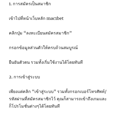
1. การสมัครเป็นสมาชิก
เข้าไปที่หน้าเว็บหลัก mac1bet
คลิกปุ่ม “ลงทะเบียนสมัครสมาชิก”
กรอกข้อมูลส่วนตัวให้ครบถ้วนสมบูรณ์
ยืนยันตัวตน รวมทั้งเริ่มใช้งานได้โดยทันที
2. การเข้าสู่ระบบ
เพียงแต่คลิก “เข้าสู่ระบบ” รวมทั้งกรอกเบอร์โทรศัพท์/
รหัสผ่านที่สมัครสมาชิกไว้ คุณก็สามารถเข้าถึงเกมและ
ก็โปรโมชั่นต่างๆได้โดยทันที