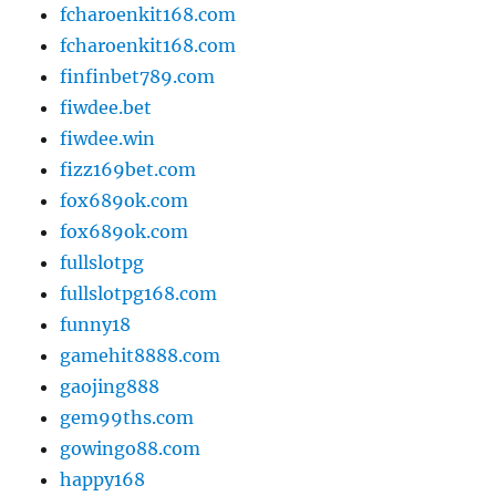
fcharoenkit168.com
fcharoenkit168.com
finfinbet789.com
fiwdee.bet
fiwdee.win
fizz169bet.com
fox689ok.com
fox689ok.com
fullslotpg
fullslotpg168.com
funny18
gamehit8888.com
gaojing888
gem99ths.com
gowingo88.com
happy168