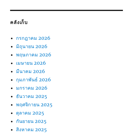
คลังเก็บ
กรกฎาคม 2026
มิถุนายน 2026
พฤษภาคม 2026
เมษายน 2026
มีนาคม 2026
กุมภาพันธ์ 2026
มกราคม 2026
ธันวาคม 2025
พฤศจิกายน 2025
ตุลาคม 2025
กันยายน 2025
สิงหาคม 2025