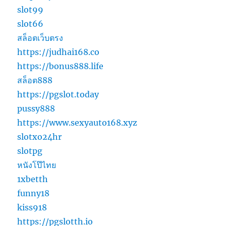
slot99
slot66
สล็อตเว็บตรง
https://judhai168.co
https://bonus888.life
สล็อต888
https://pgslot.today
pussy888
https://www.sexyauto168.xyz
slotxo24hr
slotpg
หนังโป๊ไทย
1xbetth
funny18
kiss918
https://pgslotth.io