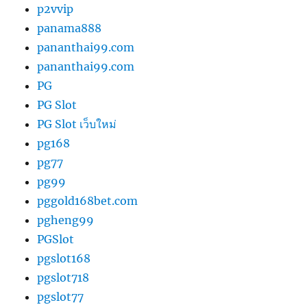
p2vvip
panama888
pananthai99.com
pananthai99.com
PG
PG Slot
PG Slot เว็บใหม่
pg168
pg77
pg99
pggold168bet.com
pgheng99
PGSlot
pgslot168
pgslot718
pgslot77