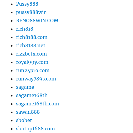
Pussy888
pussy888win
RENO88WIN.COM
rich818
rich8188.com
rich8188.net
rizzbetx.com
royal99y.com
run24pro.com
runway789s.com
sagame
sagame168th
sagame168th.com
sawan888
sbobet
sbotop1688.com