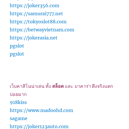
https://joker356.com
https://samurai777.net
https://tokyoslot88.com
https://betwayvietnam.com
https://jokerasia.net
pgslot
pgslot
เว็บคาสิโนน่าเล่น ทั้ง
สล็อต
และ
บาคาร่า
ตึงจริงแตก
บ่อยมาก
918kiss
https://www.madoohd.com
sagame
https://joker123auto.com