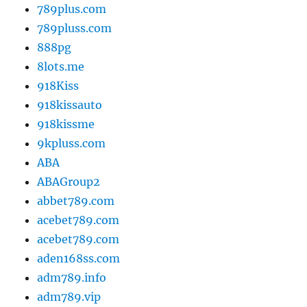
789plus.com
789pluss.com
888pg
8lots.me
918Kiss
918kissauto
918kissme
9kpluss.com
ABA
ABAGroup2
abbet789.com
acebet789.com
acebet789.com
aden168ss.com
adm789.info
adm789.vip