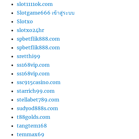
slot1111ok.com
Slotgame666 เข้าสู่ระบบ
Slotxo
slotxo24hr
spbetflik888.com
spbetflik888.com
sretthi99
ss168vip.com
ss168vip.com
ssc915casino.com
starrich99.com
stellabet789.com
sudyod888s.com
t88golds.com
tangtem168
temmax69