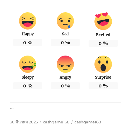
Happy
Sad
Excited
0
%
0
%
0
%
Sleepy
Angry
Surprise
0
%
0
%
0
%
…
เขียน
หมวด
ป้าย
30 มีนาคม 2025
cashgame168
cashgame168
เมื่อ
หมู่
กำกับ