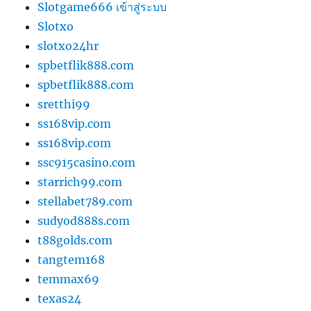
Slotgame666 เข้าสู่ระบบ
Slotxo
slotxo24hr
spbetflik888.com
spbetflik888.com
sretthi99
ss168vip.com
ss168vip.com
ssc915casino.com
starrich99.com
stellabet789.com
sudyod888s.com
t88golds.com
tangtem168
temmax69
texas24