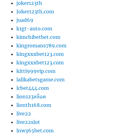
joker123th
Joker123th.com
juad69
k1gt-auto.com
kimchibetbet.com
kingromans789.com
kingxxxbet123.com
kingxxxbet123.com
kitti999vip.com
lalikabetsgame.com
lcbet444.com
lion123สล็อต
lionth168.com
live22
live22slot
lnw365bet.com