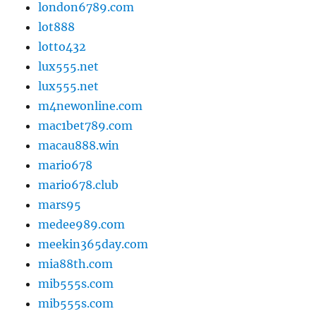
london6789.com
lot888
lotto432
lux555.net
lux555.net
m4newonline.com
mac1bet789.com
macau888.win
mario678
mario678.club
mars95
medee989.com
meekin365day.com
mia88th.com
mib555s.com
mib555s.com