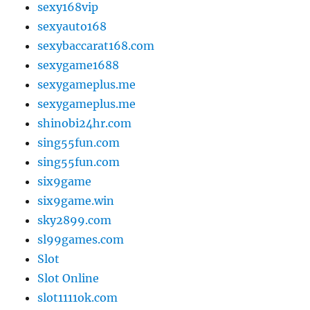
sexy168vip
sexyauto168
sexybaccarat168.com
sexygame1688
sexygameplus.me
sexygameplus.me
shinobi24hr.com
sing55fun.com
sing55fun.com
six9game
six9game.win
sky2899.com
sl99games.com
Slot
Slot Online
slot1111ok.com