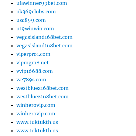
ufawinner99bet.com
uk369clubs.com
usa899.com
ut9winwin.com
vegasisland168bet.com
vegasisland168bet.com
viperpro1.com
vipmgm8.net
vvip16688.com
we789s.com
westbluez168bet.com
westbluez168bet.com
winherovip.com
winherovip.com
www.tuktukth.us
www.tuktukth.us