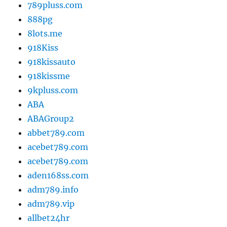
789pluss.com
888pg
8lots.me
918Kiss
918kissauto
918kissme
9kpluss.com
ABA
ABAGroup2
abbet789.com
acebet789.com
acebet789.com
aden168ss.com
adm789.info
adm789.vip
allbet24hr