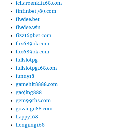
fcharoenkit168.com
finfinbet789.com
fiwdee.bet
fiwdee.win
fizz169bet.com
fox689ok.com
fox689ok.com
fullslotpg
fullslotpg168.com
funny18
gamehit8888.com
gaojing888
gem99ths.com
gowingo88.com
happy168
hengjing168