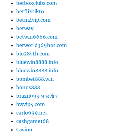
betboxclubs.com
betflixtikto
betm4vip.com
betway
betwin6666.com
betworld369hot.com
bio285th.com
bluewin8888.info
bluewin8888.info
bombet888.win
bonus888
brazil999 ทางเข้า
bwvip4.com
carlo999.net
cashgame168
Casino