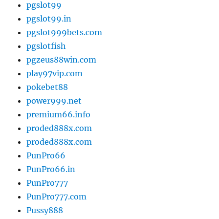
pgslot99
pgslot99.in
pgslot999bets.com
pgslotfish
pgzeus88win.com
play97vip.com
pokebet88
power999.net
premium66.info
proded888x.com
proded888x.com
PunPro66
PunPro66.in
PunPro777
PunPro777.com
Pussy888