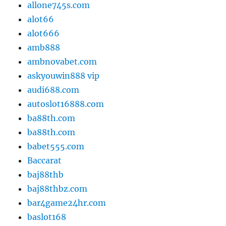
allone745s.com
alot66
alot666
amb888
ambnovabet.com
askyouwin888 vip
audi688.com
autoslot16888.com
ba88th.com
ba88th.com
babet555.com
Baccarat
baj88thb
baj88thbz.com
bar4game24hr.com
baslot168