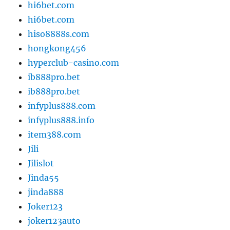
hi6bet.com
hi6bet.com
hiso8888s.com
hongkong456
hyperclub-casino.com
ib888pro.bet
ib888pro.bet
infyplus888.com
infyplus888.info
item388.com
Jili
Jilislot
Jinda55
jinda888
Joker123
joker123auto