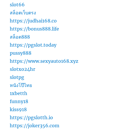
slot66
สล็อตเว็บตรง
https://judhai168.co
https://bonus888.life
สล็อต888
https://pgslot.today
pussy888
https://www.sexyauto168.xyz
slotxo24hr
slotpg
หนังโป๊ไทย
1xbetth
funny18
kiss918
https://pgslotth.io
https://joker356.com