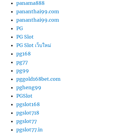
panama888
pananthai99.com
pananthai99.com
PG
PG Slot
PG Slot เว็บใหม่
pg168
pg77
pg99
pggold168bet.com
pgheng99
PGSlot
pgslot168
pgslot718
pgslot77
pgslot77.in