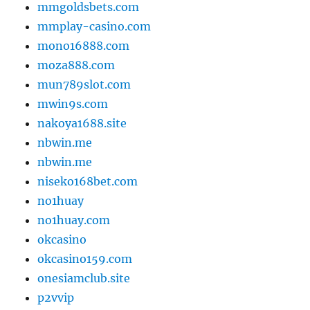
mmgoldsbets.com
mmplay-casino.com
mono16888.com
moza888.com
mun789slot.com
mwin9s.com
nakoya1688.site
nbwin.me
nbwin.me
niseko168bet.com
no1huay
no1huay.com
okcasino
okcasino159.com
onesiamclub.site
p2vvip