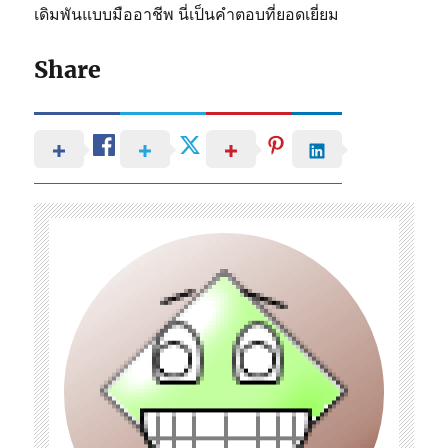
เดิมพันแบบมืออาชีพ นี่เป็นคำตอบที่ยอดเยี่ยม
Share