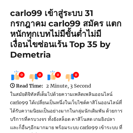
carlo99 เข้าสู่ระบบ 31
กรกฎาคม carlo99 สมัคร แตก
หนักทุกเบทไม่มีขั้นต่ำไม่มี
เงื่อนไขซ่อนเร้น Top 35 by
Demetria
0
0
0
0
Read Time:
2 Minute, 3 Second
ในสมัยดิจิทัลที่เต็มไปด้วยความเพลิดเพลินออนไลน์
carlo99 ได้เปลี่ยนเป็นหนึ่งในเว็บไซต์คาสิโนออนไลน์ที่
ได้รับความนิยมเป็นอย่างมากในกลุ่มนักเดิมพัน ด้วยการ
บริการที่ครบวงจร ทั้งยังสล็อต คาสิโนสด เกมยิงปลา
และก็อื่นๆอีกมากมาย พร้อมระบบ carlo99 เข้าระบบ ที่