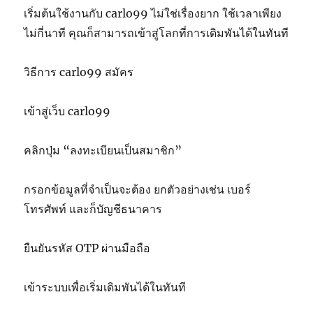
เริ่มต้นใช้งานกับ carlo99 ไม่ใช่เรื่องยาก ใช้เวลาเพียง
ไม่กี่นาที คุณก็สามารถเข้าสู่โลกที่การเดิมพันได้ในทันที
วิธีการ carlo99 สมัคร
เข้าสู่เว็บ carlo99
คลิกปุ่ม “ลงทะเบียนเป็นสมาชิก”
กรอกข้อมูลที่จำเป็นจะต้อง ยกตัวอย่างเช่น เบอร์
โทรศัพท์ และก็บัญชีธนาคาร
ยืนยันรหัส OTP ผ่านมือถือ
เข้าระบบเพื่อเริ่มเดิมพันได้ในทันที