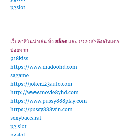
pgslot
เว็บคาสิโนน่าเล่น ทั้ง
สล็อต
และ
บาคาร่า
ตึงจริงแตก
บ่อยมาก
918kiss
https://www.madoohd.com
sagame
https://joker123auto.com
http://www.movie87hd.com
https://www.pussy888play.com
https://pussy888win.com
sexybaccarat
pg slot
pgslot