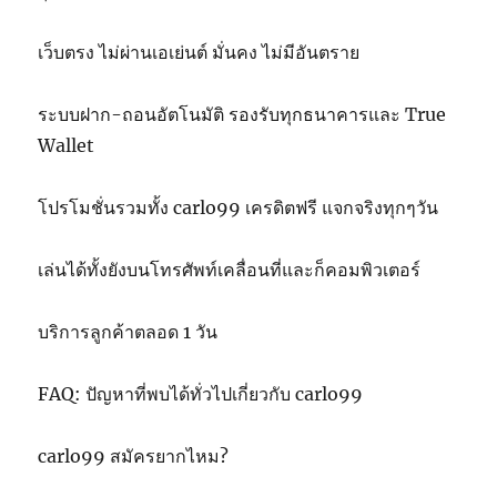
เว็บตรง ไม่ผ่านเอเย่นต์ มั่นคง ไม่มีอันตราย
ระบบฝาก-ถอนอัตโนมัติ รองรับทุกธนาคารและ True
Wallet
โปรโมชั่นรวมทั้ง carlo99 เครดิตฟรี แจกจริงทุกๆวัน
เล่นได้ทั้งยังบนโทรศัพท์เคลื่อนที่และก็คอมพิวเตอร์
บริการลูกค้าตลอด 1 วัน
FAQ: ปัญหาที่พบได้ทั่วไปเกี่ยวกับ carlo99
carlo99 สมัครยากไหม?