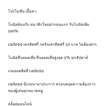
โปรโมชั่น เนื้อหา
โบนัสต้อนรับ สมาชิกใหม่ฝากหนแรก รับโบนัสเพิ่ม
100%
carlo99 เครดิตฟรี กดรับเครดิตฟรี 50 บาท ไม่ต้องฝาก
โบนัสคืนยอดเสีย คืนยอดเสียสูงสุด 5% ทุกสัปดาห์
เกมยอดฮิตที่ carlo99
carlo99 มีเกมนานาประการ ครอบคลุมความต้องการ
ของผู้เล่นทุกหมวดหมู่
สล็อตออนไลน์