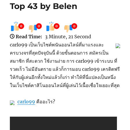
Top 43 by Belen
0
0
0
0
Read Time:
3 Minute, 21 Second
carlo99 เป็นเว็บไซต์พนันออนไลน์ที่มาแรงและ
ครบวงจรที่สุดปัจจุบันนี้ ด้วยขั้นตอนการ สมัครเป็น
สมาชิก ที่สะดวก ใช้งานง่าย การ carlo99 เข้าระบบ ที่
รวดเร็ว ไม่มีอันตราย แล้วก็การมอบ carlo99 เครดิตฟรี
ให้กับผู้เล่นอีกทั้งใหม่แล้วก็เก่า ทำให้ที่นี่แปลงเป็นหนึ่ง
ในเว็บไซต์คาสิโนออนไลน์ที่ผู้เล่นไว้เนื้อเชื่อใจเยอะที่สุด
carlo99
คืออะไร?