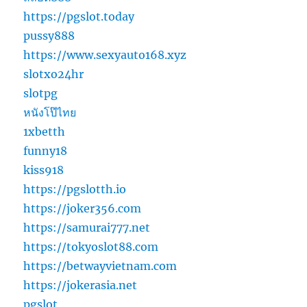
https://pgslot.today
pussy888
https://www.sexyauto168.xyz
slotxo24hr
slotpg
หนังโป๊ไทย
1xbetth
funny18
kiss918
https://pgslotth.io
https://joker356.com
https://samurai777.net
https://tokyoslot88.com
https://betwayvietnam.com
https://jokerasia.net
pgslot