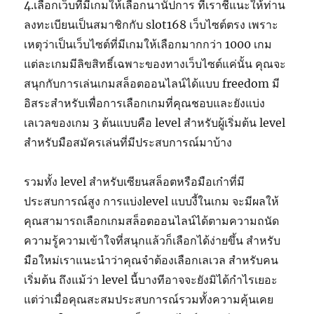
4.เลือกเว็บที่มีเกมให้เลือกนานัปการ ที่เราชี้แนะให้ท่าน
ลงทะเบียนเป็นสมาชิกกับ slot168 เว็บไซต์ตรง เพราะ
เหตุว่าเป็นเว็บไซต์ที่มีเกมให้เลือกมากกว่า 1000 เกม
แต่ละเกมมีลิขสิทธิ์เฉพาะของทางเว็บไซต์แค่นั้น คุณจะ
สนุกกับการเล่นเกมสล็อตออนไลน์ได้แบบ freedom มี
อิสระสำหรับเพื่อการเลือกเกมที่คุณชอบและยังแบ่ง
เลเวลของเกม 3 ต้นแบบคือ level สำหรับผู้เริ่มต้น level
สำหรับมือสมัครเล่นที่มีประสบการณ์มาบ้าง
รวมทั้ง level สำหรับเซียนสล็อตหรือมือเก๋าที่มี
ประสบการณ์สูง การแบ่งlevel แบบงี้ในเกม จะมีผลให้
คุณสามารถเลือกเกมสล็อตออนไลน์ได้ตามความถนัด
ความรู้ความเข้าใจที่สนุกแล้วก็เลือกได้ง่ายขึ้น สำหรับ
มือใหม่เราแนะนำว่าคุณจำต้องเลือกเลเวล สำหรับคน
เริ่มต้น ถึงแม้ว่า level นี้บางทีอาจจะยังมิได้กำไรเยอะ
แต่ว่าเมื่อคุณสะสมประสบการณ์รวมทั้งความคุ้นเคย