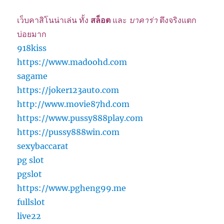
เว็บคาสิโนน่าเล่น ทั้ง
สล็อต
และ
บาคาร่า
ตึงจริงแตก
บ่อยมาก
918kiss
https://www.madoohd.com
sagame
https://joker123auto.com
http://www.movie87hd.com
https://www.pussy888play.com
https://pussy888win.com
sexybaccarat
pg slot
pgslot
https://www.pgheng99.me
fullslot
live22