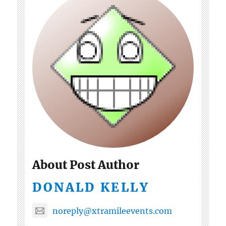
About Post Author
DONALD KELLY
noreply@xtramileevents.com