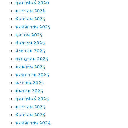
กุมภาพันธ์ 2026
มกราคม 2026
ธันวาคม 2025
พฤศจิกายน 2025
ตุลาคม 2025
กันยายน 2025
สิงหาคม 2025
กรกฎาคม 2025
มิถุนายน 2025
พฤษภาคม 2025
เมษายน 2025
มีนาคม 2025
กุมภาพันธ์ 2025
มกราคม 2025
ธันวาคม 2024
พฤศจิกายน 2024