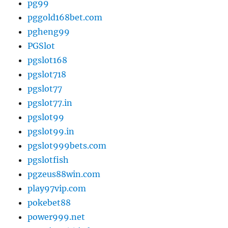
pg99
pggold168bet.com
pgheng99
PGSlot
pgslot168
pgslot718
pgslot77
pgslot77.in
pgslot99
pgslot99.in
pgslot999bets.com
pgslotfish
pgzeus88win.com
play97vip.com
pokebet88
power999.net