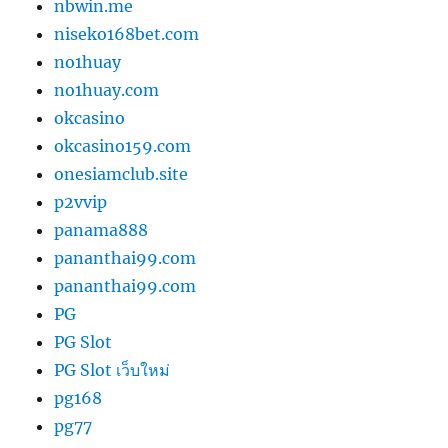
nbwin.me
niseko168bet.com
no1huay
no1huay.com
okcasino
okcasino159.com
onesiamclub.site
p2vvip
panama888
pananthai99.com
pananthai99.com
PG
PG Slot
PG Slot เว็บใหม่
pg168
pg77