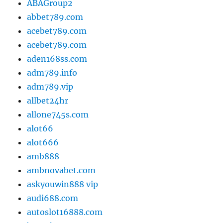
ABAGroup2
abbet789.com
acebet789.com
acebet789.com
aden168ss.com
adm789.info
adm789.vip
allbet24hr
allone745s.com
alot66
alot666
amb888
ambnovabet.com
askyouwin888 vip
audi688.com
autoslot16888.com