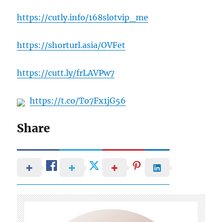
https://cutly.info/168slotvip_me
https://shorturl.asia/OVFet
https://cutt.ly/frLAVPw7
https://t.co/To7Fx1jG56
Share