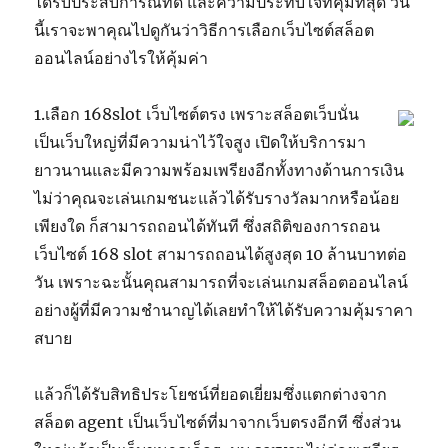
ได้รับประสบการณ์ที่ดี และความประทับใจที่คุ้มที่สุด วัน
นี้เราจะพาคุณไปดูกันว่าวิธีการเลือกเว็บไซต์สล็อต
ออนไลน์อย่างไรให้คุ้มค่า
1.เลือก 168slot เว็บไซต์ตรง เพราะสล็อตเว็บนั่น
เป็นเว็บใหญ่ที่มีความน่าไว้ใจสูง เปิดให้บริการมา
ยาวนานและมีความพร้อมเพรียงอีกทั้งทางด้านการเงิน
ไม่ว่าคุณจะเล่นเกมชนะแล้วได้รับรางวัลมากหรือน้อย
เพียงใด ก็สามารถถอนได้ทันที ซึ่งสถิติของการถอน
เว็บไซต์ 168 slot สามารถถอนได้สูงสุด 10 ล้านบาทต่อ
วัน เพราะฉะนั้นคุณสามารถที่จะเล่นเกมสล็อตออนไลน์
อย่างผู้ที่มีความชำนาญได้เลยทำให้ได้รับความคุ้มราคา
สบาย
แล้วก็ได้รับสิทธิประโยชน์ที่ยอดเยี่ยมซึ่งแตกต่างจาก
สล็อต agent เป็นเว็บไซต์ที่มาจากเว็บตรงอีกที ซึ่งส่วน