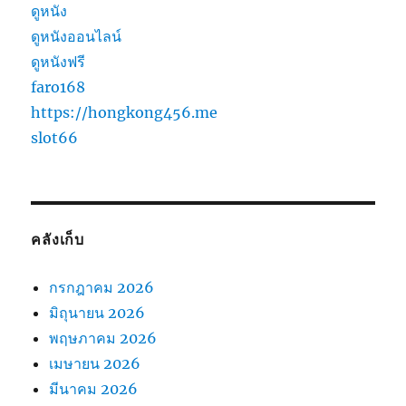
ดูหนัง
ดูหนังออนไลน์
ดูหนังฟรี
faro168
https://hongkong456.me
slot66
คลังเก็บ
กรกฎาคม 2026
มิถุนายน 2026
พฤษภาคม 2026
เมษายน 2026
มีนาคม 2026