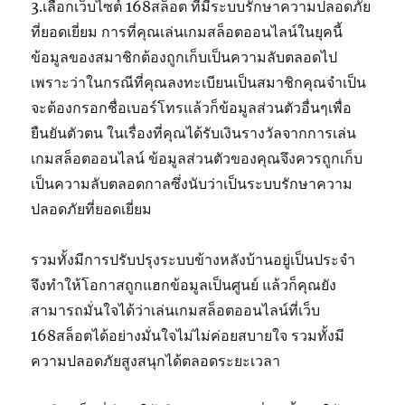
3.เลือกเว็บไซต์ 168สล็อต ที่มีระบบรักษาความปลอดภัย
ที่ยอดเยี่ยม การที่คุณเล่นเกมสล็อตออนไลน์ในยุคนี้
ข้อมูลของสมาชิกต้องถูกเก็บเป็นความลับตลอดไป
เพราะว่าในกรณีที่คุณลงทะเบียนเป็นสมาชิกคุณจำเป็น
จะต้องกรอกชื่อเบอร์โทรแล้วก็ข้อมูลส่วนตัวอื่นๆเพื่อ
ยืนยันตัวตน ในเรื่องที่คุณได้รับเงินรางวัลจากการเล่น
เกมสล็อตออนไลน์ ข้อมูลส่วนตัวของคุณจึงควรถูกเก็บ
เป็นความลับตลอดกาลซึ่งนับว่าเป็นระบบรักษาความ
ปลอดภัยที่ยอดเยี่ยม
รวมทั้งมีการปรับปรุงระบบข้างหลังบ้านอยู่เป็นประจำ
จึงทำให้โอกาสถูกแฮกข้อมูลเป็นศูนย์ แล้วก็คุณยัง
สามารถมั่นใจได้ว่าเล่นเกมสล็อตออนไลน์ที่เว็บ
168สล็อตได้อย่างมั่นใจไม่ไม่ค่อยสบายใจ รวมทั้งมี
ความปลอดภัยสูงสนุกได้ตลอดระยะเวลา