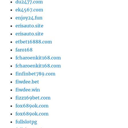
du2477.com
ek4567.com
enjoy24.fun
erisauto.site
erisauto.site
etbet16888.com
faro168
fcharoenkit168.com
fcharoenkit168.com
finfinbet789.com
fiwdee.bet
fiwdee.win
fizz169bet.com
fox689ok.com
fox689ok.com
fullslotpg