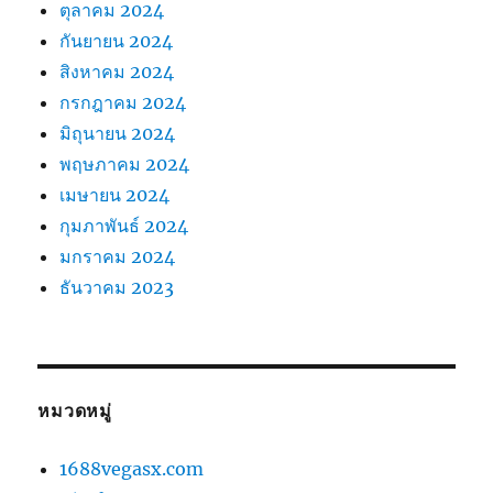
ตุลาคม 2024
กันยายน 2024
สิงหาคม 2024
กรกฎาคม 2024
มิถุนายน 2024
พฤษภาคม 2024
เมษายน 2024
กุมภาพันธ์ 2024
มกราคม 2024
ธันวาคม 2023
หมวดหมู่
1688vegasx.com