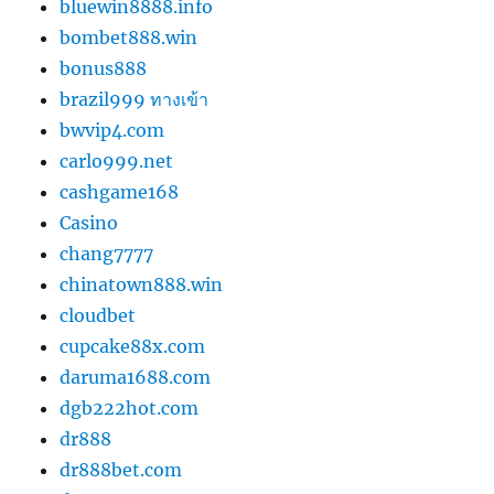
bluewin8888.info
bombet888.win
bonus888
brazil999 ทางเข้า
bwvip4.com
carlo999.net
cashgame168
Casino
chang7777
chinatown888.win
cloudbet
cupcake88x.com
daruma1688.com
dgb222hot.com
dr888
dr888bet.com