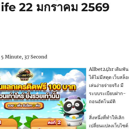
life 22 มกราคม 2569
5 Minute, 37 Second
Allbet24hr เดิมพัน
ได้ไม่มีสดุด เว็บสล็
เล่นง่ายจ่ายจริง มี
ระบบระเบียบฝาก-
ถอนอัตโนมัติ
สิ่งหนึ่งที่ทำให้เลิก
เปลี่ยนแปลงเว็บไซต์