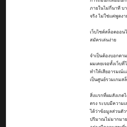
การถอนก็เหมือนกั
ภายในไม่กี่นาที บาง
จริง ไม่ใช่แค่พูดง
เว็บไซต์สล็อตออนไล
สมัครเล่นง่าย
จำเป็นต้องบอกตามจ
ผมเคยเจอทั้งเว็บที
ทำให้เสียอารมณ์แล
เป็นศูนย์รวมเกมสล
สิ่งแรกที่ผมสังเกต
ตรง ระบบมีความเส
ได้ว่าข้อมูลส่วนต
ปริมาณไม่มากมายก่