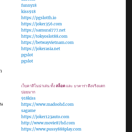
funny18
kiss918
https://pgslotth.io
https://joker356.com
https://samurai777.net
https://tokyoslot88.com
https://betwayvietnam.com
https://jokerasia.net
pgslot
pgslot
้ว
เว็บคาสิโนน่าเล่น ทั้ง
สล็อต
และ
บาคาร่า
ตึงจริงแตก
บ่อยมาก
918kiss
อน
https://www.madoohd.com
sagame
https://joker123auto.com
http://www.movie87hd.com
https://www.pussy888play.com