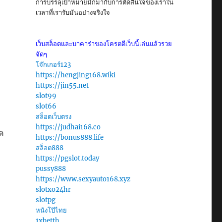
การบรรลุเป้าหมายมักมากับการตัดสินใจของเราใน
เวลาที่เรารับมันอย่างจริงใจ
เว็บสล็อตและบาคาร่าของโครตดีเว็บนี้เล่นแล้วรวย
จัดๆ
โจ๊กเกอร์123
https://hengjing168.wiki
https://jin55.net
slot99
slot66
สล็อตเว็บตรง
https://judhai168.co
อต
https://bonus888.life
สล็อต888
https://pgslot.today
pussy888
https://www.sexyauto168.xyz
slotxo24hr
slotpg
หนังโป๊ไทย
1xbetth