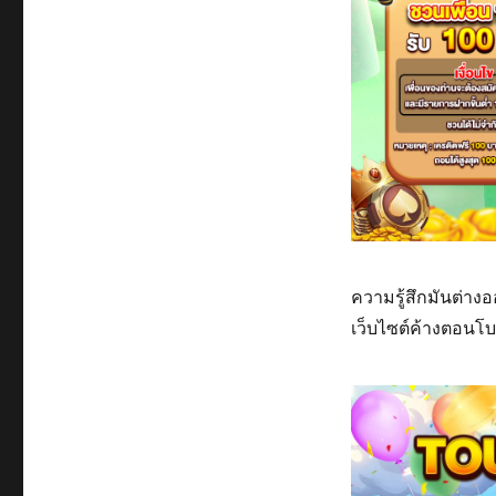
ความรู้สึกมันต่าง
เว็บไซต์ค้างตอน