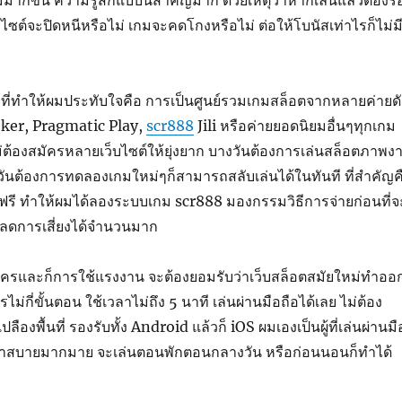
่มมากขึ้น ความรู้สึกแบบนี้สำคัญมาก ด้วยเหตุว่าหากเล่นแล้วต้องร
ไซต์จะปิดหนีหรือไม่ เกมจะคดโกงหรือไม่ ต่อให้โบนัสเท่าไรก็ไม่ม
่งที่ทำให้ผมประทับใจคือ การเป็นศูนย์รวมเกมสล็อตจากหลายค่ายดั
Joker, Pragmatic Play,
scr888
Jili หรือค่ายยอดนิยมอื่นๆทุกเกม
 ไม่ต้องสมัครหลายเว็บไซต์ให้ยุ่งยาก บางวันต้องการเล่นสล็อตภาพง
ันต้องการทดลองเกมใหม่ๆก็สามารถสลับเล่นได้ในทันที ที่สำคัญค
รี ทำให้ผมได้ลองระบบเกม scr888 มองกรรมวิธีการจ่ายก่อนที่จ
ง ลดการเสี่ยงได้จำนวนมาก
ครและก็การใช้แรงงาน จะต้องยอมรับว่าเว็บสล็อตสมัยใหม่ทำออ
ไม่กี่ขั้นตอน ใช้เวลาไม่ถึง 5 นาที เล่นผ่านมือถือได้เลย ไม่ต้อง
องพื้นที่ รองรับทั้ง Android แล้วก็ iOS ผมเองเป็นผู้ที่เล่นผ่านมื
สึกว่าสบายมากมาย จะเล่นตอนพักตอนกลางวัน หรือก่อนนอนก็ทำได้