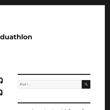
k duathlon
ว
ค้นหา
ค้นหา:
ว