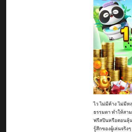
ไว ไม่มีค้าง ไม่มี
ธรรมดา ทำให้สามาร
ฟรีสปินหรือตอนลุ้
รู้สึกของผู้เล่นจริงๆ