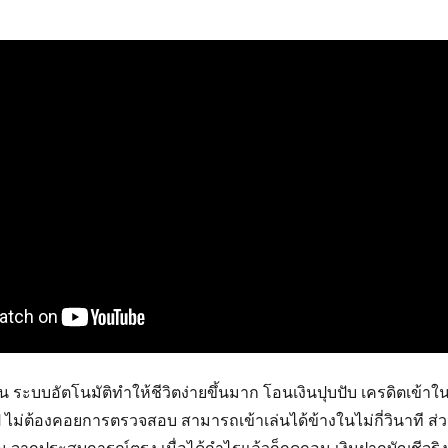
 ระบบอัตโนมัติทำให้ชีวิตง่ายขึ้นมาก โอนเงินปุบปับ เครดิตเข้าใ
ิป ไม่ต้องคอยการตรวจสอบ สามารถเข้าเล่นได้ข้างในไม่กี่วินาที ส่