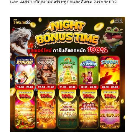
และไม่สร้างปัญหาต่อเศรษฐกิจและสังคมในระยะยาว