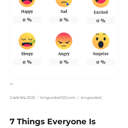
Happy
Sad
Excited
0
%
0
%
0
%
Sleepy
Angry
Surprise
0
%
0
%
0
%
…
เขียน
หมวด
ป้าย
2 เมษายน 2025
kingxxxbet123.com
kingxxxbet
เมื่อ
หมู่
กำกับ
7 Things Everyone Is