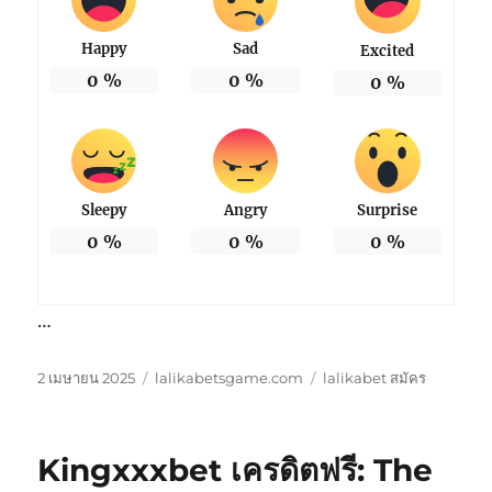
Happy
Sad
Excited
0
%
0
%
0
%
Sleepy
Angry
Surprise
0
%
0
%
0
%
…
เขียน
หมวด
ป้าย
2 เมษายน 2025
lalikabetsgame.com
lalikabet สมัคร
เมื่อ
หมู่
กำกับ
Kingxxxbet เครดิตฟรี: The