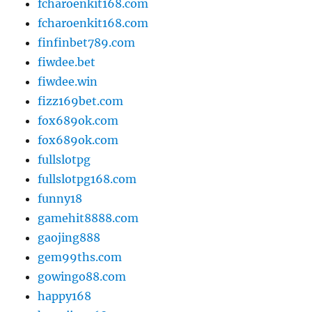
fcharoenkit168.com
fcharoenkit168.com
finfinbet789.com
fiwdee.bet
fiwdee.win
fizz169bet.com
fox689ok.com
fox689ok.com
fullslotpg
fullslotpg168.com
funny18
gamehit8888.com
gaojing888
gem99ths.com
gowingo88.com
happy168