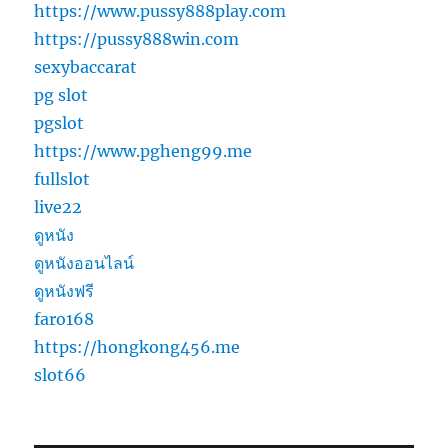
https://www.pussy888play.com
https://pussy888win.com
sexybaccarat
pg slot
pgslot
https://www.pgheng99.me
fullslot
live22
ดูหนัง
ดูหนังออนไลน์
ดูหนังฟรี
faro168
https://hongkong456.me
slot66