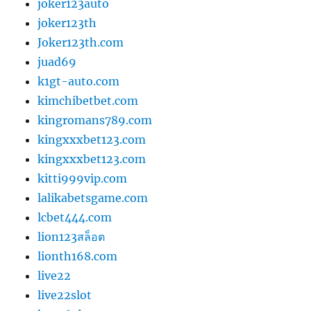
joker123auto
joker123th
Joker123th.com
juad69
k1gt-auto.com
kimchibetbet.com
kingromans789.com
kingxxxbet123.com
kingxxxbet123.com
kitti999vip.com
lalikabetsgame.com
lcbet444.com
lion123สล็อต
lionth168.com
live22
live22slot