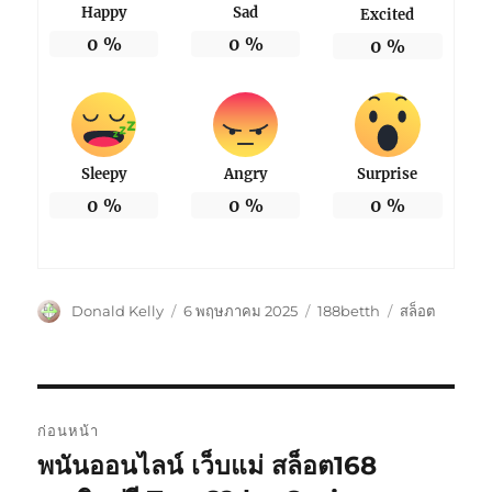
Happy
Sad
Excited
0
%
0
%
0
%
Sleepy
Angry
Surprise
0
%
0
%
0
%
ผู้
เขียน
หมวด
ป้าย
Donald Kelly
6 พฤษภาคม 2025
188betth
สล็อต
เขียน
เมื่อ
หมู่
กำกับ
แนะแนว
ก่อนหน้า
เรื่อง
พนันออนไลน์ เว็บแม่ สล็อต168
เรื่อง