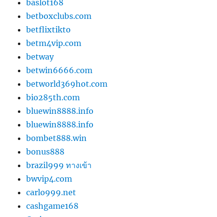
baslot168
betboxclubs.com
betflixtikto
betm4vip.com
betway
betwin6666.com
betworld369hot.com
bio285th.com
bluewin8888.info
bluewin8888.info
bombet888.win
bonus888
brazil999 ทางเข้า
bwvip4.com
carlo999.net
cashgame168