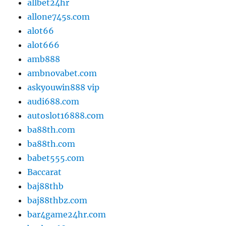
allbet24hr
allone745s.com
alot66
alot666
amb888
ambnovabet.com
askyouwin888 vip
audi688.com
autoslot16888.com
ba88th.com
ba88th.com
babet555.com
Baccarat
baj88thb
baj88thbz.com
bar4game24hr.com