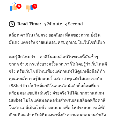
0
0
Read Time:
5 Minute, 3 Second
สล็อต คาสิโน เว็บตรง ยอดนิยม ที่สุดของความยั่งยืน
มั่นคง แตกจริง จ่ายแน่นอน ครบทุกเกมในเว็บไซต์เดียว
เคยรู้สึกไหมว่า… คาสิโนออนไลน์ในขณะนี้มันซ้ำๆ
ซากๆ จำเจ กระทั่งบางครั้งพวกเราก็ไม่เคยรู้ว่าเว็บไหนดี
จริง หรือเว็บไซต์ไหนเพียงแค่ตกแต่งให้ดูน่าเชื่อถือ? ถ้า
คุณเคยมีความรู้สึกแบบงี้ แสดงว่าคุณยังไม่เคยเจอกับ
188betth เว็บไซต์คาสิโนออนไลน์แล้วก็สล็อตที่มา
พร้อมคอนเซปต์ เล่นจริง จ่ายจริง ให้ได้มากกว่าแค่เกม
188bet ไม่ใช่แค่แพลตฟอร์มสำหรับเล่นสล็อตหรือคาสิ
โนสด แต่นี่เป็นเว็บที่วางแบบมาเพื่อ ให้ประสบการณ์ที่ดี
เยี่ยมที่สุด สำหรับผู้ที่มองหาทั้งยังความสนุกสนานร่าเริง