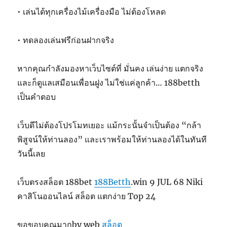
• เล่นได้ทุกเครื่องไม้เครื่องมือ ไม่ต้องโหลด
• ทดลองเล่นฟรีก่อนฝากจริง
หากคุณกำลังมองหาเว็บไซต์ที่ มั่นคง เล่นง่าย แตกจริง
และก็ดูแลเสมือนเพื่อนฝูง ไม่ใช่แค่ลูกค้า… 188betth
เป็นคำตอบ
เว็บดีไม่ต้องโปรโมทเยอะ แม้กระนั้นจำเป็นต้อง “กล้า
พิสูจน์ให้ท่านลอง” และเราพร้อมให้ท่านลองได้ในทันที
วันนี้เลย
เว็บตรงสล็อต 188bet
188Betth
.win 9 JUL 68 Niki
คาสิโนออนไลน์ สล็อต แตกง่าย Top 24
ขอขอบคุณมากby web
สล็อต