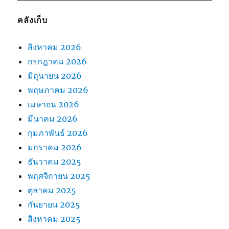
คลังเก็บ
สิงหาคม 2026
กรกฎาคม 2026
มิถุนายน 2026
พฤษภาคม 2026
เมษายน 2026
มีนาคม 2026
กุมภาพันธ์ 2026
มกราคม 2026
ธันวาคม 2025
พฤศจิกายน 2025
ตุลาคม 2025
กันยายน 2025
สิงหาคม 2025