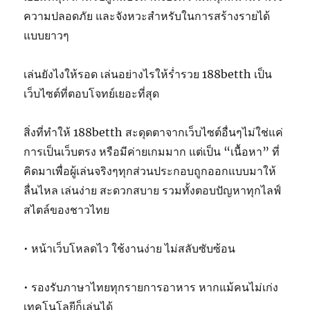
ความปลอดภัย และจังหวะสำหรับในการสร้างรายได้
แบบยาวๆ
เล่นยังไงให้รอด เล่นอย่างไรให้ร่ำรวย 188betth เป็น
เว็บไซต์ที่ตอบโจทย์เยอะที่สุด
สิ่งที่ทำให้ 188betth สะดุดตาจากเว็บไซต์อื่นๆไม่ใช่แค่
การเป็นเว็บตรง หรือมีค่ายเกมมาก แต่เป็น “เนื้อหา” ที่
คิดมาเพื่อผู้เล่นจริงๆทุกส่วนประกอบถูกออกแบบมาให้
ลื่นไหล เล่นง่าย สะดวกสบาย รวมทั้งตอบปัญหาทุกไลฟ์
สไตล์ของชาวไทย
• หน้าเว็บโหลดไว ใช้งานง่าย ไม่สลับซับซ้อน
• รองรับภาษาไทยทุกรายการอาหาร หากแม้คนไม่เก่ง
เทคโนโลยีก็เล่นได้