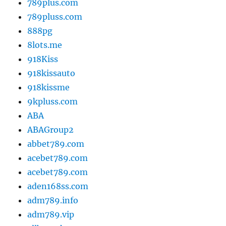
789plus.com
789pluss.com
888pg
8lots.me
918Kiss
918kissauto
918kissme
9kpluss.com
ABA
ABAGroup2
abbet789.com
acebet789.com
acebet789.com
aden168ss.com
adm789.info
adm789.vip