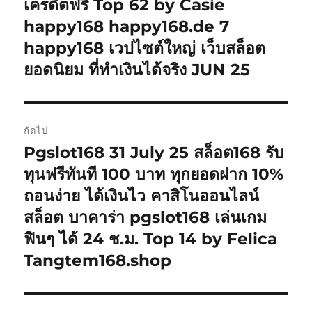
ก่อน
เครดิตฟรี Top 62 by Casie
หน้า:
happy168 happy168.de 7
happy168 เวปไซต์ใหญ่ เว็บสล็อต
ยอดนิยม ที่ทำเงินได้จริง JUN 25
ถัดไป
Pgslot168 31 July 25 สล็อต168 รับ
เรื่อง
ต่อ
ทุนฟรีทันที 100 บาท ทุกยอดฝาก 10%
ไป:
ถอนง่าย ได้เงินไว คาสิโนออนไลน์
สล็อต บาคาร่า pgslot168 เล่นเกม
ฟินๆ ได้ 24 ช.ม. Top 14 by Felica
Tangtem168.shop