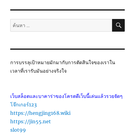
ค้นห
ค้นหา:
การบรรลุเป้าหมายมักมากับการตัดสินใจของเราใน
เวลาที่เรารับมันอย่างจริงใจ
เว็บสล็อตและบาคาร่าของโครตดีเว็บนี้เล่นแล้วรวยจัดๆ
โจ๊กเกอร์123
https://hengjing168.wiki
https://jin55.net
slot99