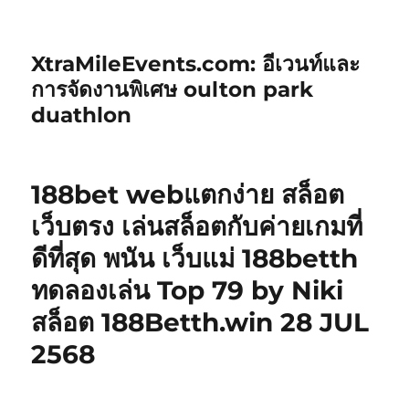
XtraMileEvents.com: อีเวนท์และ
การจัดงานพิเศษ oulton park
duathlon
188bet webแตกง่าย สล็อต
เว็บตรง เล่นสล็อตกับค่ายเกมที่
ดีที่สุด พนัน เว็บแม่ 188betth
ทดลองเล่น Top 79 by Niki
สล็อต 188Betth.win 28 JUL
2568