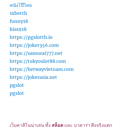
หนังโป๊ไทย
1xbetth
funny18
kiss918
https://pgslotth.io
https://joker356.com
https://samurai777.net
https://tokyoslot88.com
https://betwayvietnam.com
https://jokerasia.net
pgslot
pgslot
เว็บคาสิโนน่าเล่น ทั้ง
สล็อต
และ
บาคาร่า
ตึงจริงแตก