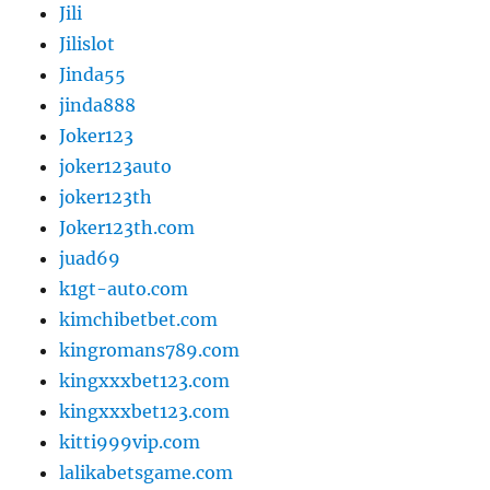
Jili
Jilislot
Jinda55
jinda888
Joker123
joker123auto
joker123th
Joker123th.com
juad69
k1gt-auto.com
kimchibetbet.com
kingromans789.com
kingxxxbet123.com
kingxxxbet123.com
kitti999vip.com
lalikabetsgame.com