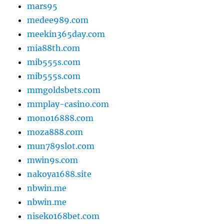
mars95
medee989.com
meekin365day.com
mia88th.com
mib555s.com
mib555s.com
mmgoldsbets.com
mmplay-casino.com
mono16888.com
moza888.com
mun789slot.com
mwin9s.com
nakoya1688.site
nbwin.me
nbwin.me
niseko168bet.com