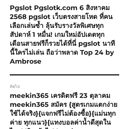
เรื่อง
Pgslot Pgslotk.com 6 สิงหาคม
เรื่อง
ก่อน
2568 pgslot เว็บตรงสายโหด ที่คน
หน้า:
เลือกเล่นซ้ำ ลุ้นรับรางวัลพิเศษทุก
สัปดาห์ 1 หมื่น! เกมใหม่อัปเดตทุก
เดือนสายฟรีก็รวยได้ที่นี่ pgslot นาที
นี้ใครไม่เล่น ถือว่าพลาด Top 24 by
Ambrose
ถัดไป
meekin365 เครดิตฟรี 23 ตุลาคม
เรื่อง
ต่อ
meekin365 สมัคร {สูตรเกมแตกง่าย
ไป:
ใช้ได้จริง}{แจกฟรีไม่ต้องซื้อ}{แม่นทุก
ค่าย ทุกแนว}{แทงบอลค่าน้ำดีสุดใน