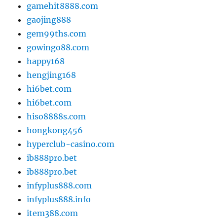
gamehit8888.com
gaojing888
gem99ths.com
gowingo88.com
happy168
hengjing168
hi6bet.com
hi6bet.com
hiso8888s.com
hongkong456
hyperclub-casino.com
ib888pro.bet
ib888pro.bet
infyplus888.com
infyplus888.info
item388.com