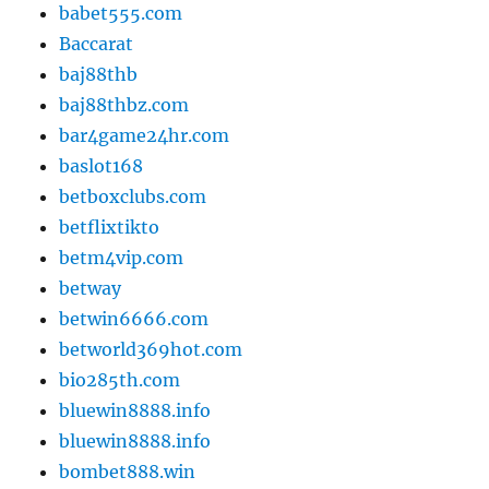
babet555.com
Baccarat
baj88thb
baj88thbz.com
bar4game24hr.com
baslot168
betboxclubs.com
betflixtikto
betm4vip.com
betway
betwin6666.com
betworld369hot.com
bio285th.com
bluewin8888.info
bluewin8888.info
bombet888.win