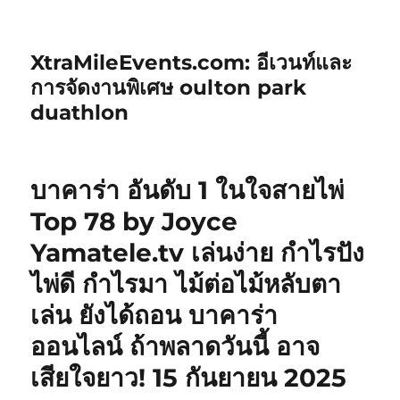
XtraMileEvents.com: อีเวนท์และ
การจัดงานพิเศษ oulton park
duathlon
บาคาร่า อันดับ 1 ในใจสายไพ่
Top 78 by Joyce
Yamatele.tv เล่นง่าย กำไรปัง
ไพ่ดี กำไรมา ไม้ต่อไม้หลับตา
เล่น ยังได้ถอน บาคาร่า
ออนไลน์ ถ้าพลาดวันนี้ อาจ
เสียใจยาว! 15 กันยายน 2025