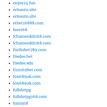
enjoy24.fun
erisauto.site
erisauto.site
etbet16888.com
faro168
fcharoenkit168.com
fcharoenkit168.com
finfinbet789.com
fiwdee.bet
fiwdee.win
fizz169bet.com
fox689ok.com
fox689ok.com
fullslotpg
fullslotpg168.com
funny18