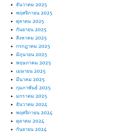
ธันวาคม 2025
พฤศจิกายน 2025
ตุลาคม 2025
กันยายน 2025
สิงหาคม 2025
กรกฎาคม 2025
มิถุนายน 2025
พฤษภาคม 2025
เมษายน 2025
มีนาคม 2025
กุมภาพันธ์ 2025
มกราคม 2025
ธันวาคม 2024
พฤศจิกายน 2024
ตุลาคม 2024
กันยายน 2024