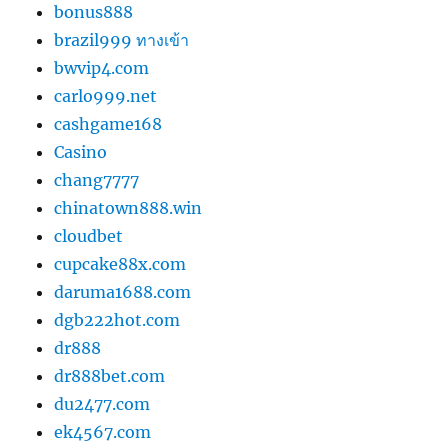
bonus888
brazil999 ทางเข้า
bwvip4.com
carlo999.net
cashgame168
Casino
chang7777
chinatown888.win
cloudbet
cupcake88x.com
daruma1688.com
dgb222hot.com
dr888
dr888bet.com
du2477.com
ek4567.com