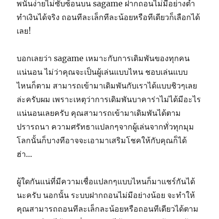
พนันง่ายไม่ซับซ้อนบน sagame ฝากถอนไม่มีอย่างต่ำ
ทำเงินได้จริง ถอนทีละเล็กทีละน้อยหรือทีเดียวก็เลือกได้
เลย!
บอกเลยว่า sagame เหมาะกับการเดิมพันของทุกคน
แน่นอน ไม่ว่าคุณจะเป็นผู้เล่นแบบไหน ชอบเล่นแบบ
ไหนก็ตาม สามารถเข้ามาเดิมพันกับเราได้แบบชิวๆเลย
ล่ะครับผม เพราะเหตุว่าการเดิมพันบาคาร่าไม่ได้มีอะไร
แน่นอนเลยครับ คุณสามารถเข้ามาเดิมพันได้ตาม
ปรารถนา ความศรัทธาแปลกๆจากผู้เล่นจากทั่วทุกมุม
โลกนั้นก็บางทีอาจจะเอามาเสริมโชคให้กับคุณก็ได้
ฮ่า…
ผู้ใดกันแน่ที่มีความเชื่อแปลกๆแบบไหนก็มาแชร์กันได้
นะครับ นอกนั้น ระบบฝากถอนไม่มีอย่างน้อย จะทำให้
คุณสามารถถอนทีละเล็กละน้อยหรือถอนทีเดียวได้ตาม