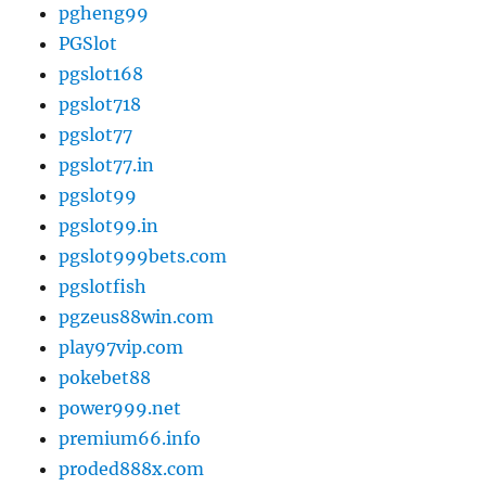
pgheng99
PGSlot
pgslot168
pgslot718
pgslot77
pgslot77.in
pgslot99
pgslot99.in
pgslot999bets.com
pgslotfish
pgzeus88win.com
play97vip.com
pokebet88
power999.net
premium66.info
proded888x.com