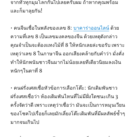
จากทั่วทุกมุมโลกกันไปเลยครับผม ถ้าหากคุณพร้อม
และก็มาลุยกัน!
• คนจีนเชื่อในพลังของเลข 8:
บาคาร่าออนไลน์
ด้วย
ความที่เลข 8 เป็นเลขมงคลของจีน ด้วยเหตุดังกล่าว
คุณจำเป็นจะต้องแทงไม้ที่ 8 ให้หนักเลยล่ะขอรับ เพราะ
เหตุว่าเลข 8 ในภาษาจีน ออกเสียงคล้ายกับคำว่า มั่งคั่ง
ทำให้นักพนันชาวจีนมากไม่น้อยเลยทีเดียวนิยมลงเงิน
หนักๆในตาที่ 8
• คนฝรั่งเศสเชื่อหัวข้อการเลือกโต๊ะ: นักเดิมพันชาว
ฝรั่งเศสเชื่อว่า ห้องเดิมพันไหนที่ไม่มีฝั่งใดชนะเกิน 3
ครั้งจัดว่าดี เพราะเหตุว่าเชื่อว่า มันจะเป็นการหมุนเวียน
ของโชคไปเรื่อยก็เลยมักเลี่ยงโต๊ะเดิมพันที่มีผลลัพธ์ซ้ำๆ
มากจนเกินไป