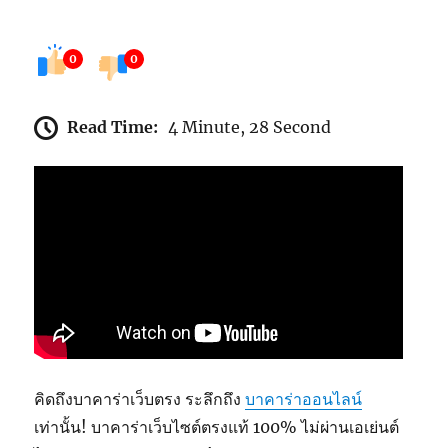
0
0
Read Time:
4 Minute, 28 Second
คิดถึงบาคาร่าเว็บตรง ระลึกถึง
บาคาร่าออนไลน์
เท่านั้น! บาคาร่าเว็บไซต์ตรงแท้ 100% ไม่ผ่านเอเย่นต์