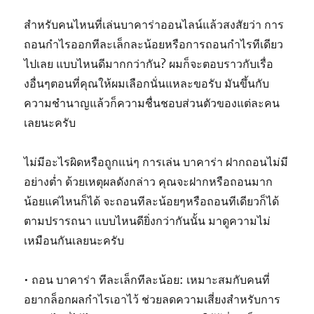
สำหรับคนไหนที่เล่นบาคาร่าออนไลน์แล้วสงสัยว่า การ
ถอนกำไรออกทีละเล็กละน้อยหรือการถอนกำไรทีเดียว
ไปเลย แบบไหนดีมากกว่ากัน? ผมก็จะตอบราวกับเรื่อ
งอื่นๆตอนที่คุณให้ผมเลือกนั่นแหละขอรับ มันขึ้นกับ
ความชำนาญแล้วก็ความชื่นชอบส่วนตัวของแต่ละคน
เลยนะครับ
ไม่มีอะไรผิดหรือถูกแน่ๆ การเล่น บาคาร่า ฝากถอนไม่มี
อย่างต่ำ ด้วยเหตุผลดังกล่าว คุณจะฝากหรือถอนมาก
น้อยแค่ไหนก็ได้ จะถอนทีละน้อยๆหรือถอนทีเดียวก็ได้
ตามปรารถนา แบบไหนดียิ่งกว่ากันนั้น มาดูความไม่
เหมือนกันเลยนะครับ
• ถอน บาคาร่า ทีละเล็กทีละน้อย: เหมาะสมกับคนที่
อยากล็อกผลกำไรเอาไว้ ช่วยลดความเสี่ยงสำหรับการ